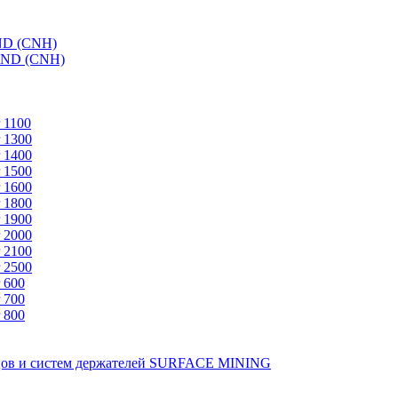
ND (CNH)
AND (CNH)
 1100
 1300
 1400
 1500
 1600
 1800
 1900
 2000
 2100
 2500
 600
 700
 800
зцов и систем держателей SURFACE MINING