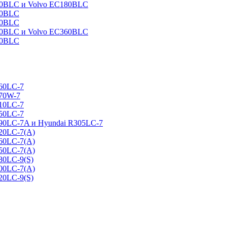
160BLC и Volvo EC180BLC
40BLC
90BLC
330BLC и Volvo EC360BLC
60BLC
160LC-7
170W-7
210LC-7
250LC-7
290LC-7A и Hyundai R305LC-7
320LC-7(A)
360LC-7(A)
450LC-7(A)
80LC-9(S)
500LC-7(A)
20LC-9(S)