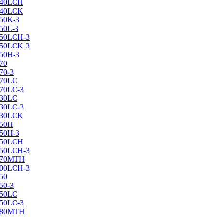
X240LCH
X240LCK
250K-3
250L-3
X250LCH-3
X250LCK-3
250Н-3
270
70-3
270LC
270LC-3
330LC
330LC-3
X330LCK
350H
350H-3
X350LCH
X350LCH-3
X370MTH
X400LCH-3
450
50-3
450LC
450LC-3
X480MTH