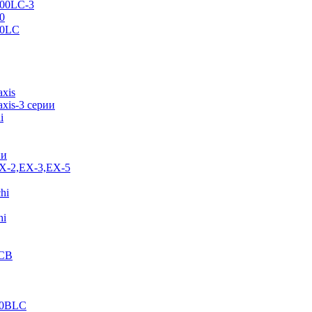
500LC-3
0
70LC
axis
xis-3 серии
i
ии
EX-2,EX-3,EX-5
hi
hi
JCB
40BLC