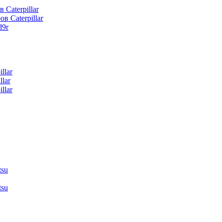
 Caterpillar
в Caterpillar
d9r
llar
lar
llar
tsu
tsu