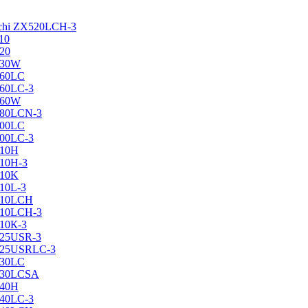
achi ZX520LCH-3
10
120
130W
160LC
160LC-3
160W
X180LCN-3
200LC
200LC-3
210H
210H-3
210K
210L-3
X210LCH
X210LCH-3
210К-3
225USR-3
X225USRLC-3
230LC
X230LCSA
240H
240LC-3