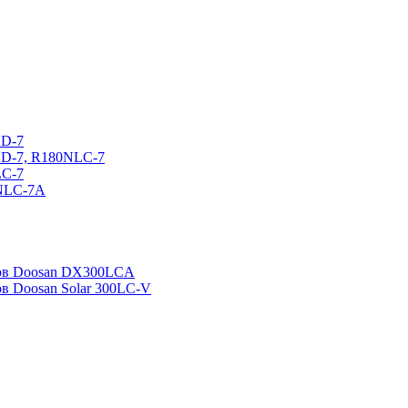
CD-7
CD-7, R180NLC-7
LC-7
0NLC-7A
ров Doosan DX300LCA
ов Doosan Solar 300LC-V