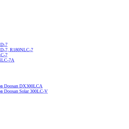
CD-7
CD-7, R180NLC-7
LC-7
0NLC-7A
ров Doosan DX300LCA
ов Doosan Solar 300LC-V