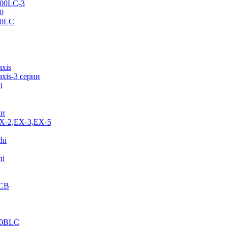
500LC-3
0
70LC
axis
xis-3 серии
i
ии
EX-2,EX-3,EX-5
hi
hi
JCB
40BLC