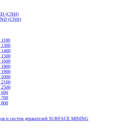
ND (CNH)
AND (CNH)
 1100
 1300
 1400
 1500
 1600
 1800
 1900
 2000
 2100
 2500
 600
 700
 800
зцов и систем держателей SURFACE MINING