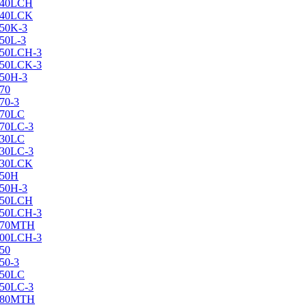
X240LCH
X240LCK
250K-3
250L-3
X250LCH-3
X250LCK-3
250Н-3
270
70-3
270LC
270LC-3
330LC
330LC-3
X330LCK
350H
350H-3
X350LCH
X350LCH-3
X370MTH
X400LCH-3
450
50-3
450LC
450LC-3
X480MTH