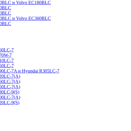
160BLC и Volvo EC180BLC
40BLC
90BLC
330BLC и Volvo EC360BLC
60BLC
160LC-7
170W-7
210LC-7
250LC-7
290LC-7A и Hyundai R305LC-7
320LC-7(A)
360LC-7(A)
450LC-7(A)
80LC-9(S)
500LC-7(A)
20LC-9(S)