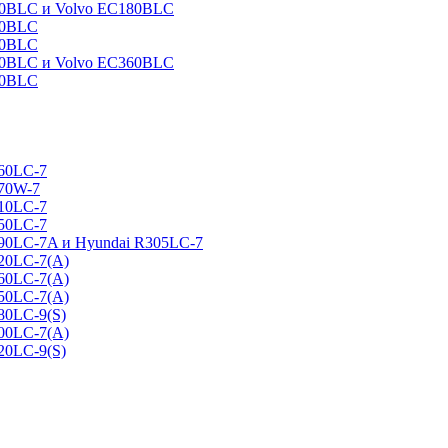
160BLC и Volvo EC180BLC
40BLC
90BLC
330BLC и Volvo EC360BLC
60BLC
160LC-7
170W-7
210LC-7
250LC-7
290LC-7A и Hyundai R305LC-7
320LC-7(A)
360LC-7(A)
450LC-7(A)
80LC-9(S)
500LC-7(A)
20LC-9(S)