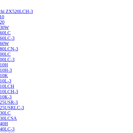
achi ZX520LCH-3
10
120
130W
160LC
160LC-3
160W
X180LCN-3
200LC
200LC-3
210H
210H-3
210K
210L-3
X210LCH
X210LCH-3
210К-3
225USR-3
X225USRLC-3
230LC
X230LCSA
240H
240LC-3