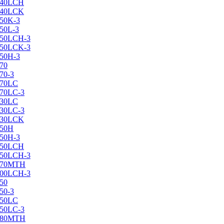
X240LCH
X240LCK
250K-3
250L-3
X250LCH-3
X250LCK-3
250Н-3
270
70-3
270LC
270LC-3
330LC
330LC-3
X330LCK
350H
350H-3
X350LCH
X350LCH-3
X370MTH
X400LCH-3
450
50-3
450LC
450LC-3
X480MTH