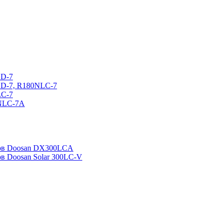
CD-7
CD-7, R180NLC-7
LC-7
0NLC-7A
ров Doosan DX300LCA
ов Doosan Solar 300LC-V