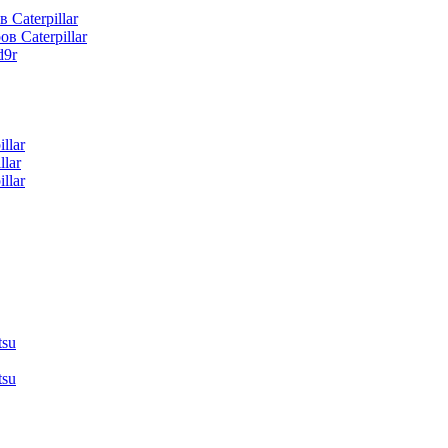
 Caterpillar
в Caterpillar
d9r
llar
lar
llar
tsu
tsu