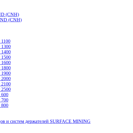
ND (CNH)
AND (CNH)
 1100
 1300
 1400
 1500
 1600
 1800
 1900
 2000
 2100
 2500
 600
 700
 800
зцов и систем держателей SURFACE MINING