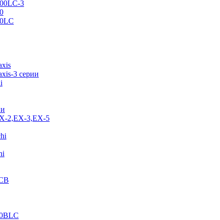
500LC-3
0
70LC
axis
xis-3 серии
i
ии
EX-2,EX-3,EX-5
hi
hi
JCB
40BLC