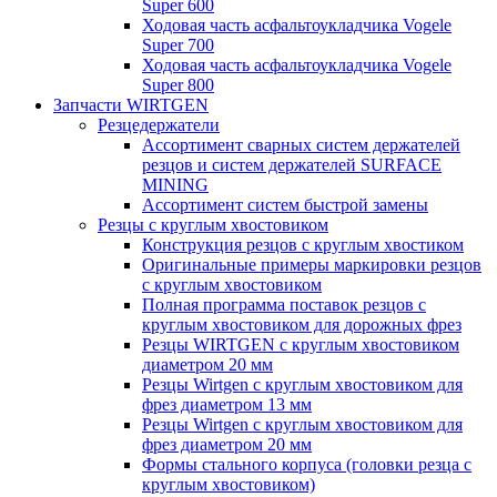
Super 600
Ходовая часть асфальтоукладчика Vogele
Super 700
Ходовая часть асфальтоукладчика Vogele
Super 800
Запчасти WIRTGEN
Резцедержатели
Ассортимент сварных систем держателей
резцов и систем держателей SURFACE
MINING
Ассортимент систем быстрой замены
Резцы с круглым хвостовиком
Конструкция резцов с круглым хвостиком
Оригинальные примеры маркировки резцов
с круглым хвостовиком
Полная программа поставок резцов с
круглым хвостовиком для дорожных фрез
Резцы WIRTGEN с круглым хвостовиком
диаметром 20 мм
Резцы Wirtgen с круглым хвостовиком для
фрез диаметром 13 мм
Резцы Wirtgen с круглым хвостовиком для
фрез диаметром 20 мм
Формы стального корпуса (головки резца с
круглым хвостовиком)