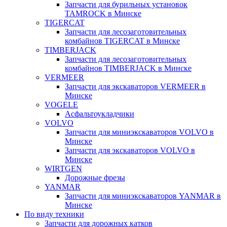
Запчасти для бурильных установок
TAMROCK в Минске
TIGERCAT
Запчасти для лесозаготовительных
комбайнов TIGERCAT в Минске
TIMBERJACK
Запчасти для лесозаготовительных
комбайнов TIMBERJACK в Минске
VERMEER
Запчасти для экскаваторов VERMEER в
Минске
VOGELE
Асфальтоукладчики
VOLVO
Запчасти для миниэкскаваторов VOLVO в
Минске
Запчасти для экскаваторов VOLVO в
Минске
WIRTGEN
Дорожные фрезы
YANMAR
Запчасти для миниэкскаваторов YANMAR в
Минске
По виду техники
Запчасти для дорожных катков