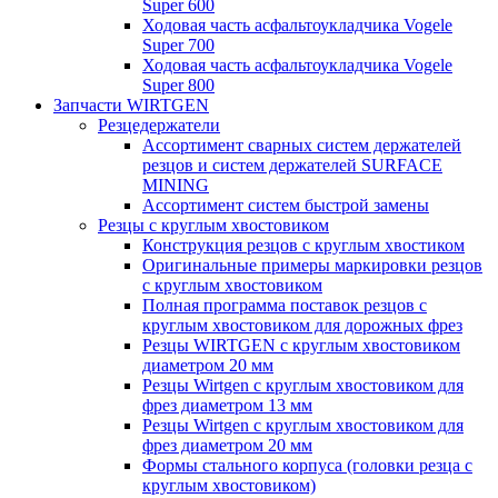
Super 600
Ходовая часть асфальтоукладчика Vogele
Super 700
Ходовая часть асфальтоукладчика Vogele
Super 800
Запчасти WIRTGEN
Резцедержатели
Ассортимент сварных систем держателей
резцов и систем держателей SURFACE
MINING
Ассортимент систем быстрой замены
Резцы с круглым хвостовиком
Конструкция резцов с круглым хвостиком
Оригинальные примеры маркировки резцов
с круглым хвостовиком
Полная программа поставок резцов с
круглым хвостовиком для дорожных фрез
Резцы WIRTGEN с круглым хвостовиком
диаметром 20 мм
Резцы Wirtgen с круглым хвостовиком для
фрез диаметром 13 мм
Резцы Wirtgen с круглым хвостовиком для
фрез диаметром 20 мм
Формы стального корпуса (головки резца с
круглым хвостовиком)