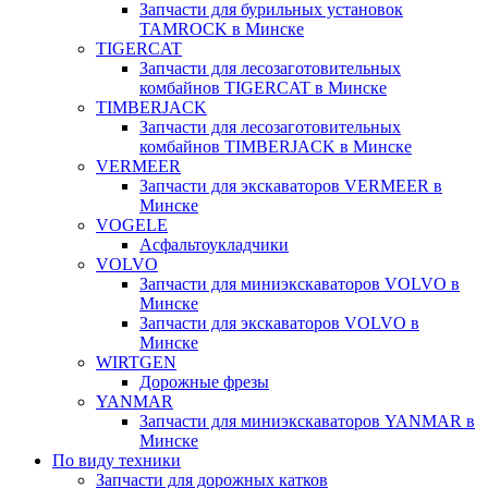
Запчасти для бурильных установок
TAMROCK в Минске
TIGERCAT
Запчасти для лесозаготовительных
комбайнов TIGERCAT в Минске
TIMBERJACK
Запчасти для лесозаготовительных
комбайнов TIMBERJACK в Минске
VERMEER
Запчасти для экскаваторов VERMEER в
Минске
VOGELE
Асфальтоукладчики
VOLVO
Запчасти для миниэкскаваторов VOLVO в
Минске
Запчасти для экскаваторов VOLVO в
Минске
WIRTGEN
Дорожные фрезы
YANMAR
Запчасти для миниэкскаваторов YANMAR в
Минске
По виду техники
Запчасти для дорожных катков