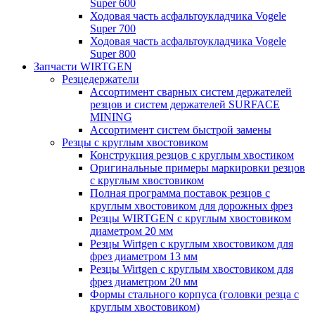
Super 600
Ходовая часть асфальтоукладчика Vogele
Super 700
Ходовая часть асфальтоукладчика Vogele
Super 800
Запчасти WIRTGEN
Резцедержатели
Ассортимент сварных систем держателей
резцов и систем держателей SURFACE
MINING
Ассортимент систем быстрой замены
Резцы с круглым хвостовиком
Конструкция резцов с круглым хвостиком
Оригинальные примеры маркировки резцов
с круглым хвостовиком
Полная программа поставок резцов с
круглым хвостовиком для дорожных фрез
Резцы WIRTGEN с круглым хвостовиком
диаметром 20 мм
Резцы Wirtgen с круглым хвостовиком для
фрез диаметром 13 мм
Резцы Wirtgen с круглым хвостовиком для
фрез диаметром 20 мм
Формы стального корпуса (головки резца с
круглым хвостовиком)