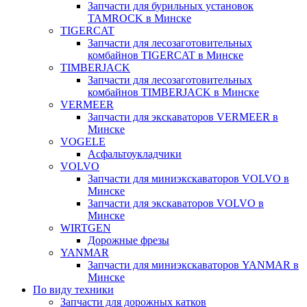
Запчасти для бурильных установок
TAMROCK в Минске
TIGERCAT
Запчасти для лесозаготовительных
комбайнов TIGERCAT в Минске
TIMBERJACK
Запчасти для лесозаготовительных
комбайнов TIMBERJACK в Минске
VERMEER
Запчасти для экскаваторов VERMEER в
Минске
VOGELE
Асфальтоукладчики
VOLVO
Запчасти для миниэкскаваторов VOLVO в
Минске
Запчасти для экскаваторов VOLVO в
Минске
WIRTGEN
Дорожные фрезы
YANMAR
Запчасти для миниэкскаваторов YANMAR в
Минске
По виду техники
Запчасти для дорожных катков