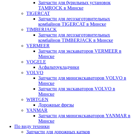
Запчасти для бурильных установок
TAMROCK в Минске
TIGERCAT
Запчасти для лесозаготовительных
комбайнов TIGERCAT в Минске
TIMBERJACK
Запчасти для лесозаготовительных
комбайнов TIMBERJACK в Минске
VERMEER
Запчасти для экскаваторов VERMEER в
Минске
VOGELE
Асфальтоукладчики
VOLVO
Запчасти для миниэкскаваторов VOLVO в
Минске
Запчасти для экскаваторов VOLVO в
Минске
WIRTGEN
Дорожные фрезы
YANMAR
Запчасти для миниэкскаваторов YANMAR в
Минске
По виду техники
Запчасти для дорожных катков