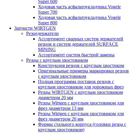
Super 600
Ходовая часть асфальтоукладчика Vogele
Super 700
Ходовая часть асфальтоукладчика Vogele
Super 800
Запчасти WIRTGEN
Резцедержатели
Ассортимент сварных систем держателей
резцов и систем держателей SURFACE
MINING
Ассортимент систем быстрой замены
Резцы с круглым хвостовиком
Конструкция резцов с круглым хвостиком
Оригинальные примеры маркировки резцов
с круглым хвостовиком
Полная программа поставок резцов с
круглым хвостовиком для дорожных фрез
Резцы WIRTGEN с круглым хвостовиком
диаметром 20 мм
Резцы Wirtgen с круглым хвостовиком для
фрез диаметром 13 мм
Резцы Wirtgen с круглым хвостовиком для
фрез диаметром 20 мм
Формы стального корпуса (головки резца с
круглым хвостовиком)