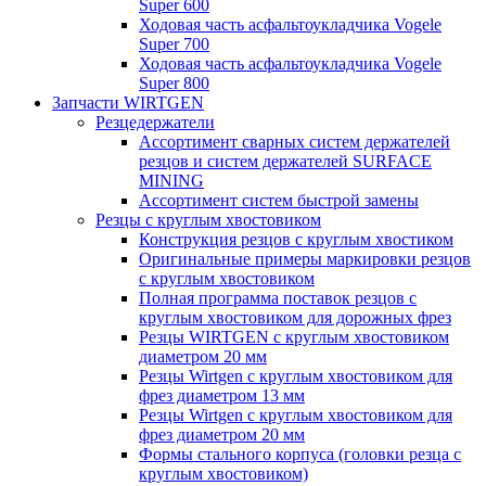
Super 600
Ходовая часть асфальтоукладчика Vogele
Super 700
Ходовая часть асфальтоукладчика Vogele
Super 800
Запчасти WIRTGEN
Резцедержатели
Ассортимент сварных систем держателей
резцов и систем держателей SURFACE
MINING
Ассортимент систем быстрой замены
Резцы с круглым хвостовиком
Конструкция резцов с круглым хвостиком
Оригинальные примеры маркировки резцов
с круглым хвостовиком
Полная программа поставок резцов с
круглым хвостовиком для дорожных фрез
Резцы WIRTGEN с круглым хвостовиком
диаметром 20 мм
Резцы Wirtgen с круглым хвостовиком для
фрез диаметром 13 мм
Резцы Wirtgen с круглым хвостовиком для
фрез диаметром 20 мм
Формы стального корпуса (головки резца с
круглым хвостовиком)