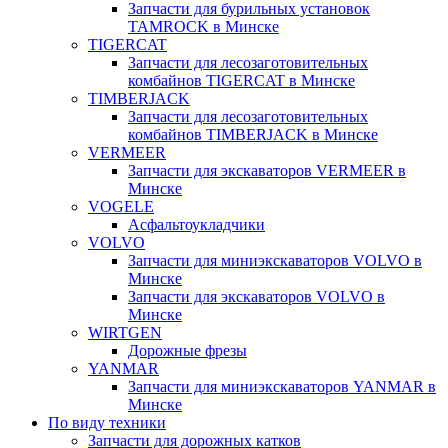
Запчасти для бурильных установок
TAMROCK в Минске
TIGERCAT
Запчасти для лесозаготовительных
комбайнов TIGERCAT в Минске
TIMBERJACK
Запчасти для лесозаготовительных
комбайнов TIMBERJACK в Минске
VERMEER
Запчасти для экскаваторов VERMEER в
Минске
VOGELE
Асфальтоукладчики
VOLVO
Запчасти для миниэкскаваторов VOLVO в
Минске
Запчасти для экскаваторов VOLVO в
Минске
WIRTGEN
Дорожные фрезы
YANMAR
Запчасти для миниэкскаваторов YANMAR в
Минске
По виду техники
Запчасти для дорожных катков