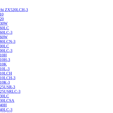
achi ZX520LCH-3
10
120
130W
160LC
160LC-3
160W
X180LCN-3
200LC
200LC-3
210H
210H-3
210K
210L-3
X210LCH
X210LCH-3
210К-3
225USR-3
X225USRLC-3
230LC
X230LCSA
240H
240LC-3