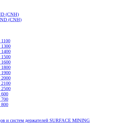
ND (CNH)
AND (CNH)
 1100
 1300
 1400
 1500
 1600
 1800
 1900
 2000
 2100
 2500
 600
 700
 800
зцов и систем держателей SURFACE MINING