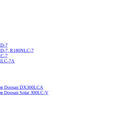
CD-7
CD-7, R180NLC-7
LC-7
0NLC-7A
ров Doosan DX300LCA
ов Doosan Solar 300LC-V