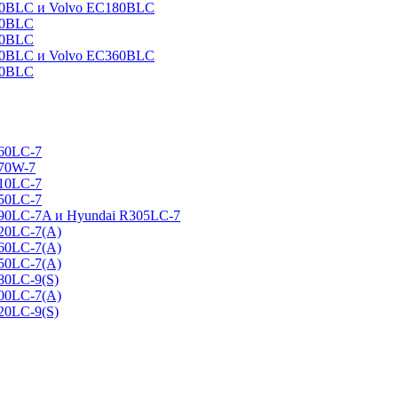
160BLC и Volvo EC180BLC
40BLC
90BLC
330BLC и Volvo EC360BLC
60BLC
160LC-7
170W-7
210LC-7
250LC-7
290LC-7A и Hyundai R305LC-7
320LC-7(A)
360LC-7(A)
450LC-7(A)
80LC-9(S)
500LC-7(A)
20LC-9(S)