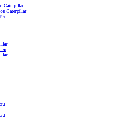
 Caterpillar
в Caterpillar
d9r
llar
lar
llar
tsu
tsu