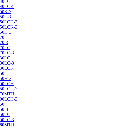
X240LCH
X240LCK
250K-3
250L-3
X250LCH-3
X250LCK-3
250Н-3
270
70-3
270LC
270LC-3
330LC
330LC-3
X330LCK
350H
350H-3
X350LCH
X350LCH-3
X370MTH
X400LCH-3
450
50-3
450LC
450LC-3
X480MTH