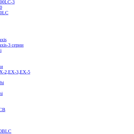
500LC-3
0
70LC
axis
xis-3 серии
i
ии
EX-2,EX-3,EX-5
hi
hi
JCB
40BLC