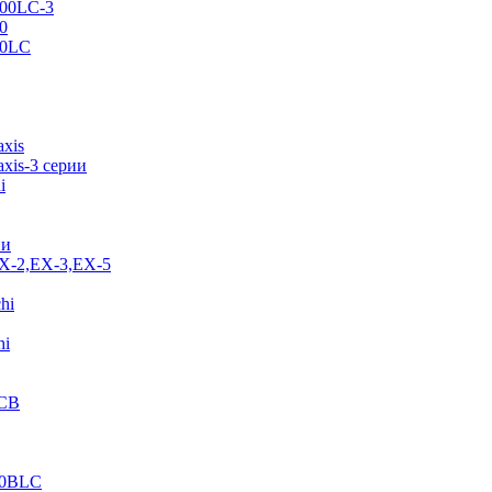
500LC-3
0
70LC
axis
xis-3 серии
i
ии
EX-2,EX-3,EX-5
hi
hi
JCB
40BLC