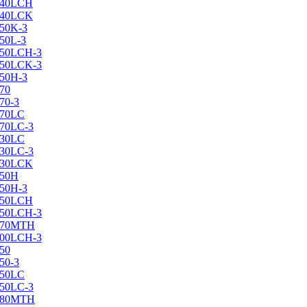
X240LCH
X240LCK
250K-3
250L-3
X250LCH-3
X250LCK-3
250Н-3
270
70-3
270LC
270LC-3
330LC
330LC-3
X330LCK
350H
350H-3
X350LCH
X350LCH-3
X370MTH
X400LCH-3
450
50-3
450LC
450LC-3
X480MTH