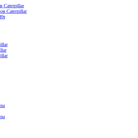
 Caterpillar
в Caterpillar
d9r
llar
lar
llar
tsu
tsu