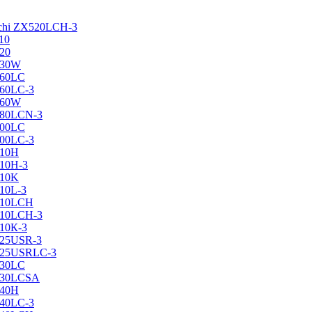
achi ZX520LCH-3
10
120
130W
160LC
160LC-3
160W
X180LCN-3
200LC
200LC-3
210H
210H-3
210K
210L-3
X210LCH
X210LCH-3
210К-3
225USR-3
X225USRLC-3
230LC
X230LCSA
240H
240LC-3