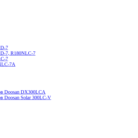
CD-7
CD-7, R180NLC-7
LC-7
0NLC-7A
ров Doosan DX300LCA
ов Doosan Solar 300LC-V