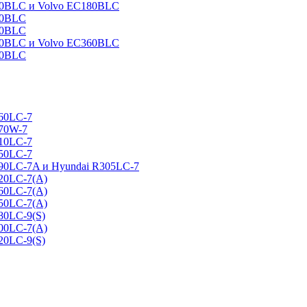
160BLC и Volvo EC180BLC
40BLC
90BLC
330BLC и Volvo EC360BLC
60BLC
160LC-7
170W-7
210LC-7
250LC-7
290LC-7A и Hyundai R305LC-7
320LC-7(A)
360LC-7(A)
450LC-7(A)
80LC-9(S)
500LC-7(A)
20LC-9(S)