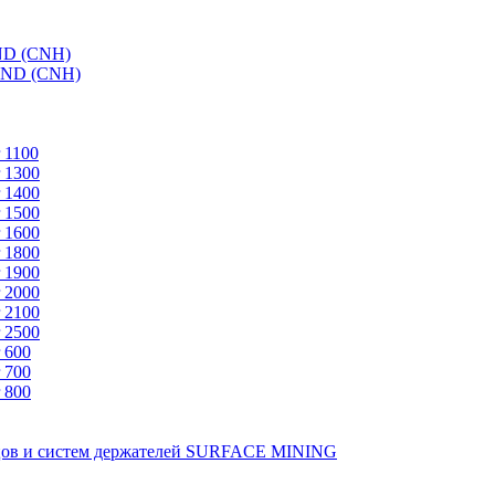
ND (CNH)
AND (CNH)
 1100
 1300
 1400
 1500
 1600
 1800
 1900
 2000
 2100
 2500
 600
 700
 800
зцов и систем держателей SURFACE MINING