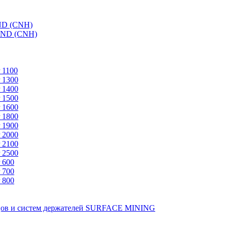
ND (CNH)
AND (CNH)
 1100
 1300
 1400
 1500
 1600
 1800
 1900
 2000
 2100
 2500
 600
 700
 800
зцов и систем держателей SURFACE MINING