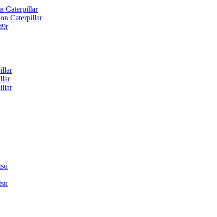
 Caterpillar
в Caterpillar
d9r
llar
lar
llar
tsu
tsu