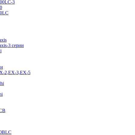
500LC-3
0
70LC
axis
xis-3 серии
i
ии
EX-2,EX-3,EX-5
hi
hi
JCB
40BLC