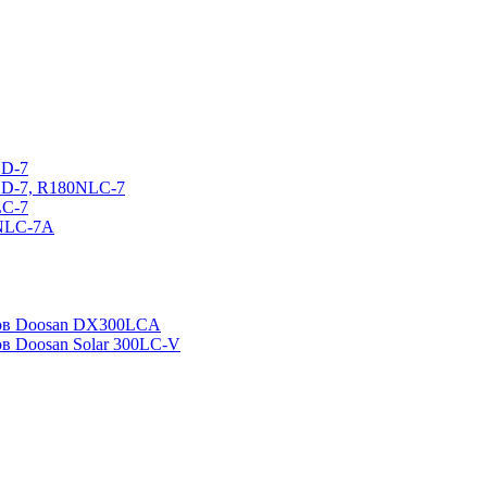
CD-7
CD-7, R180NLC-7
LC-7
0NLC-7A
ров Doosan DX300LCA
ов Doosan Solar 300LC-V