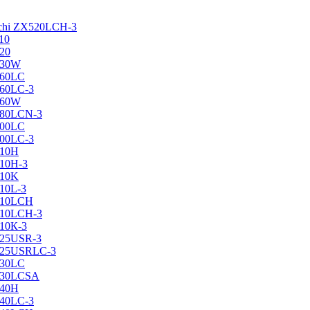
achi ZX520LCH-3
10
120
130W
160LC
160LC-3
160W
X180LCN-3
200LC
200LC-3
210H
210H-3
210K
210L-3
X210LCH
X210LCH-3
210К-3
225USR-3
X225USRLC-3
230LC
X230LCSA
240H
240LC-3