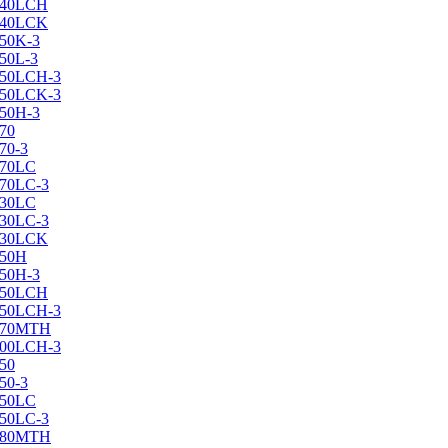
X240LCH
X240LCK
250K-3
250L-3
X250LCH-3
X250LCK-3
250Н-3
270
70-3
270LC
270LC-3
330LC
330LC-3
X330LCK
350H
350H-3
X350LCH
X350LCH-3
X370MTH
X400LCH-3
450
50-3
450LC
450LC-3
X480MTH