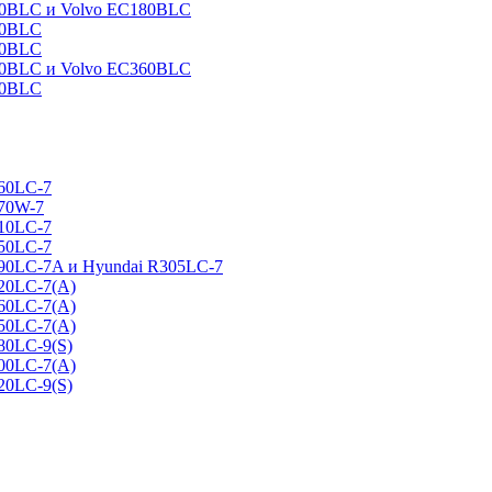
160BLC и Volvo EC180BLC
40BLC
90BLC
330BLC и Volvo EC360BLC
60BLC
160LC-7
170W-7
210LC-7
250LC-7
290LC-7A и Hyundai R305LC-7
320LC-7(A)
360LC-7(A)
450LC-7(A)
80LC-9(S)
500LC-7(A)
20LC-9(S)