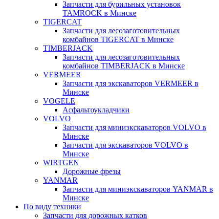
Запчасти для бурильных установок
TAMROCK в Минске
TIGERCAT
Запчасти для лесозаготовительных
комбайнов TIGERCAT в Минске
TIMBERJACK
Запчасти для лесозаготовительных
комбайнов TIMBERJACK в Минске
VERMEER
Запчасти для экскаваторов VERMEER в
Минске
VOGELE
Асфальтоукладчики
VOLVO
Запчасти для миниэкскаваторов VOLVO в
Минске
Запчасти для экскаваторов VOLVO в
Минске
WIRTGEN
Дорожные фрезы
YANMAR
Запчасти для миниэкскаваторов YANMAR в
Минске
По виду техники
Запчасти для дорожных катков