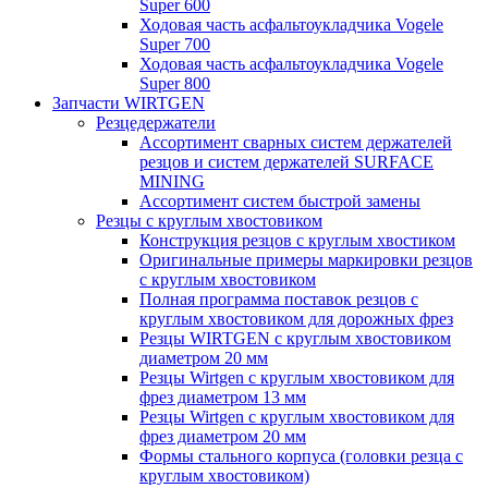
Super 600
Ходовая часть асфальтоукладчика Vogele
Super 700
Ходовая часть асфальтоукладчика Vogele
Super 800
Запчасти WIRTGEN
Резцедержатели
Ассортимент сварных систем держателей
резцов и систем держателей SURFACE
MINING
Ассортимент систем быстрой замены
Резцы с круглым хвостовиком
Конструкция резцов с круглым хвостиком
Оригинальные примеры маркировки резцов
с круглым хвостовиком
Полная программа поставок резцов с
круглым хвостовиком для дорожных фрез
Резцы WIRTGEN с круглым хвостовиком
диаметром 20 мм
Резцы Wirtgen с круглым хвостовиком для
фрез диаметром 13 мм
Резцы Wirtgen с круглым хвостовиком для
фрез диаметром 20 мм
Формы стального корпуса (головки резца с
круглым хвостовиком)