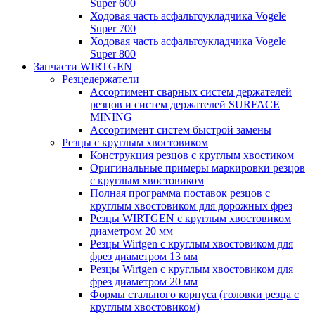
Super 600
Ходовая часть асфальтоукладчика Vogele
Super 700
Ходовая часть асфальтоукладчика Vogele
Super 800
Запчасти WIRTGEN
Резцедержатели
Ассортимент сварных систем держателей
резцов и систем держателей SURFACE
MINING
Ассортимент систем быстрой замены
Резцы с круглым хвостовиком
Конструкция резцов с круглым хвостиком
Оригинальные примеры маркировки резцов
с круглым хвостовиком
Полная программа поставок резцов с
круглым хвостовиком для дорожных фрез
Резцы WIRTGEN с круглым хвостовиком
диаметром 20 мм
Резцы Wirtgen с круглым хвостовиком для
фрез диаметром 13 мм
Резцы Wirtgen с круглым хвостовиком для
фрез диаметром 20 мм
Формы стального корпуса (головки резца с
круглым хвостовиком)