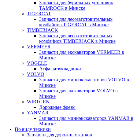
Запчасти для бурильных установок
TAMROCK в Минске
TIGERCAT
Запчасти для лесозаготовительных
комбайнов TIGERCAT в Минске
TIMBERJACK
Запчасти для лесозаготовительных
комбайнов TIMBERJACK в Минске
VERMEER
Запчасти для экскаваторов VERMEER в
Минске
VOGELE
Асфальтоукладчики
VOLVO
Запчасти для миниэкскаваторов VOLVO в
Минске
Запчасти для экскаваторов VOLVO в
Минске
WIRTGEN
Дорожные фрезы
YANMAR
Запчасти для миниэкскаваторов YANMAR в
Минске
По виду техники
Запчасти для дорожных катков