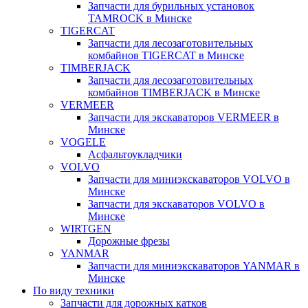
Запчасти для бурильных установок
TAMROCK в Минске
TIGERCAT
Запчасти для лесозаготовительных
комбайнов TIGERCAT в Минске
TIMBERJACK
Запчасти для лесозаготовительных
комбайнов TIMBERJACK в Минске
VERMEER
Запчасти для экскаваторов VERMEER в
Минске
VOGELE
Асфальтоукладчики
VOLVO
Запчасти для миниэкскаваторов VOLVO в
Минске
Запчасти для экскаваторов VOLVO в
Минске
WIRTGEN
Дорожные фрезы
YANMAR
Запчасти для миниэкскаваторов YANMAR в
Минске
По виду техники
Запчасти для дорожных катков