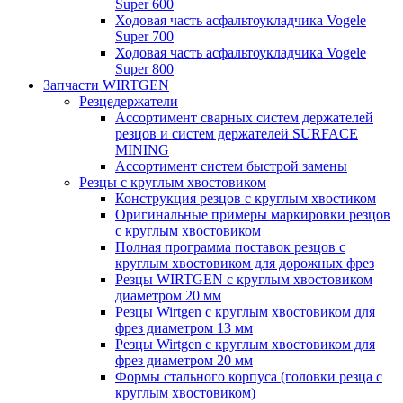
Super 600
Ходовая часть асфальтоукладчика Vogele
Super 700
Ходовая часть асфальтоукладчика Vogele
Super 800
Запчасти WIRTGEN
Резцедержатели
Ассортимент сварных систем держателей
резцов и систем держателей SURFACE
MINING
Ассортимент систем быстрой замены
Резцы с круглым хвостовиком
Конструкция резцов с круглым хвостиком
Оригинальные примеры маркировки резцов
с круглым хвостовиком
Полная программа поставок резцов с
круглым хвостовиком для дорожных фрез
Резцы WIRTGEN с круглым хвостовиком
диаметром 20 мм
Резцы Wirtgen с круглым хвостовиком для
фрез диаметром 13 мм
Резцы Wirtgen с круглым хвостовиком для
фрез диаметром 20 мм
Формы стального корпуса (головки резца с
круглым хвостовиком)