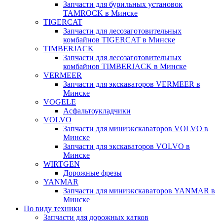
Запчасти для бурильных установок
TAMROCK в Минске
TIGERCAT
Запчасти для лесозаготовительных
комбайнов TIGERCAT в Минске
TIMBERJACK
Запчасти для лесозаготовительных
комбайнов TIMBERJACK в Минске
VERMEER
Запчасти для экскаваторов VERMEER в
Минске
VOGELE
Асфальтоукладчики
VOLVO
Запчасти для миниэкскаваторов VOLVO в
Минске
Запчасти для экскаваторов VOLVO в
Минске
WIRTGEN
Дорожные фрезы
YANMAR
Запчасти для миниэкскаваторов YANMAR в
Минске
По виду техники
Запчасти для дорожных катков