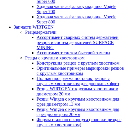
Super 600
Ходовая часть асфальтоукладчика Vogele
Super 700
Ходовая часть асфальтоукладчика Vogele
Super 800
Запчасти WIRTGEN
Резцедержатели
Ассортимент сварных систем держателей
резцов и систем держателей SURFACE
MINING
Ассортимент систем быстрой замены
Резцы с круглым хвостовиком
Конструкция резцов с круглым хвостиком
Оригинальные примеры маркировки резцов
с круглым хвостовиком
Полная программа поставок резцов с
круглым хвостовиком для дорожных фрез
Резцы WIRTGEN с круглым хвостовиком
диаметром 20 мм
Резцы Wirtgen с круглым хвостовиком для
фрез диаметром 13 мм
Резцы Wirtgen с круглым хвостовиком для
фрез диаметром 20 мм
Формы стального корпуса (головки резца с
круглым хвостовиком)