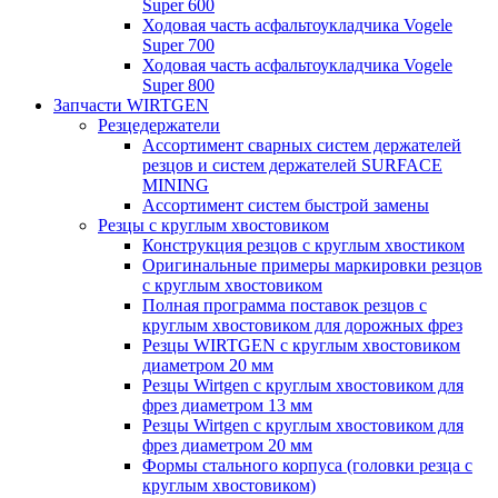
Super 600
Ходовая часть асфальтоукладчика Vogele
Super 700
Ходовая часть асфальтоукладчика Vogele
Super 800
Запчасти WIRTGEN
Резцедержатели
Ассортимент сварных систем держателей
резцов и систем держателей SURFACE
MINING
Ассортимент систем быстрой замены
Резцы с круглым хвостовиком
Конструкция резцов с круглым хвостиком
Оригинальные примеры маркировки резцов
с круглым хвостовиком
Полная программа поставок резцов с
круглым хвостовиком для дорожных фрез
Резцы WIRTGEN с круглым хвостовиком
диаметром 20 мм
Резцы Wirtgen с круглым хвостовиком для
фрез диаметром 13 мм
Резцы Wirtgen с круглым хвостовиком для
фрез диаметром 20 мм
Формы стального корпуса (головки резца с
круглым хвостовиком)