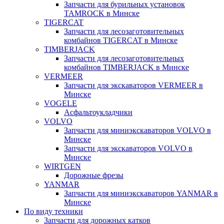
Запчасти для бурильных установок
TAMROCK в Минске
TIGERCAT
Запчасти для лесозаготовительных
комбайнов TIGERCAT в Минске
TIMBERJACK
Запчасти для лесозаготовительных
комбайнов TIMBERJACK в Минске
VERMEER
Запчасти для экскаваторов VERMEER в
Минске
VOGELE
Асфальтоукладчики
VOLVO
Запчасти для миниэкскаваторов VOLVO в
Минске
Запчасти для экскаваторов VOLVO в
Минске
WIRTGEN
Дорожные фрезы
YANMAR
Запчасти для миниэкскаваторов YANMAR в
Минске
По виду техники
Запчасти для дорожных катков