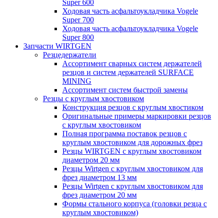
Super 600
Ходовая часть асфальтоукладчика Vogele
Super 700
Ходовая часть асфальтоукладчика Vogele
Super 800
Запчасти WIRTGEN
Резцедержатели
Ассортимент сварных систем держателей
резцов и систем держателей SURFACE
MINING
Ассортимент систем быстрой замены
Резцы с круглым хвостовиком
Конструкция резцов с круглым хвостиком
Оригинальные примеры маркировки резцов
с круглым хвостовиком
Полная программа поставок резцов с
круглым хвостовиком для дорожных фрез
Резцы WIRTGEN с круглым хвостовиком
диаметром 20 мм
Резцы Wirtgen с круглым хвостовиком для
фрез диаметром 13 мм
Резцы Wirtgen с круглым хвостовиком для
фрез диаметром 20 мм
Формы стального корпуса (головки резца с
круглым хвостовиком)