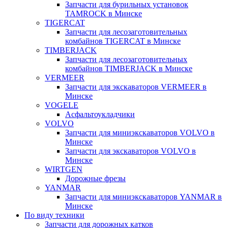
Запчасти для бурильных установок
TAMROCK в Минске
TIGERCAT
Запчасти для лесозаготовительных
комбайнов TIGERCAT в Минске
TIMBERJACK
Запчасти для лесозаготовительных
комбайнов TIMBERJACK в Минске
VERMEER
Запчасти для экскаваторов VERMEER в
Минске
VOGELE
Асфальтоукладчики
VOLVO
Запчасти для миниэкскаваторов VOLVO в
Минске
Запчасти для экскаваторов VOLVO в
Минске
WIRTGEN
Дорожные фрезы
YANMAR
Запчасти для миниэкскаваторов YANMAR в
Минске
По виду техники
Запчасти для дорожных катков