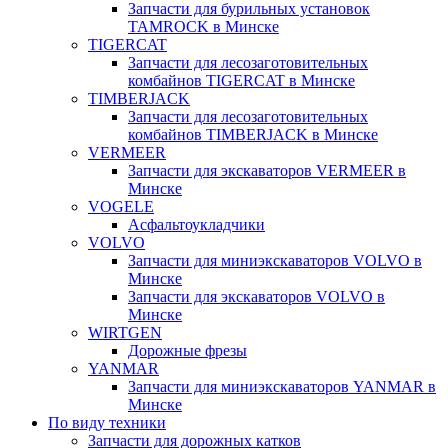
Запчасти для бурильных установок
TAMROCK в Минске
TIGERCAT
Запчасти для лесозаготовительных
комбайнов TIGERCAT в Минске
TIMBERJACK
Запчасти для лесозаготовительных
комбайнов TIMBERJACK в Минске
VERMEER
Запчасти для экскаваторов VERMEER в
Минске
VOGELE
Асфальтоукладчики
VOLVO
Запчасти для миниэкскаваторов VOLVO в
Минске
Запчасти для экскаваторов VOLVO в
Минске
WIRTGEN
Дорожные фрезы
YANMAR
Запчасти для миниэкскаваторов YANMAR в
Минске
По виду техники
Запчасти для дорожных катков