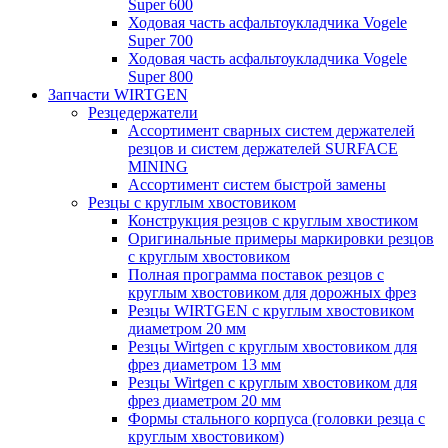
Super 600
Ходовая часть асфальтоукладчика Vogele
Super 700
Ходовая часть асфальтоукладчика Vogele
Super 800
Запчасти WIRTGEN
Резцедержатели
Ассортимент сварных систем держателей
резцов и систем держателей SURFACE
MINING
Ассортимент систем быстрой замены
Резцы с круглым хвостовиком
Конструкция резцов с круглым хвостиком
Оригинальные примеры маркировки резцов
с круглым хвостовиком
Полная программа поставок резцов с
круглым хвостовиком для дорожных фрез
Резцы WIRTGEN с круглым хвостовиком
диаметром 20 мм
Резцы Wirtgen с круглым хвостовиком для
фрез диаметром 13 мм
Резцы Wirtgen с круглым хвостовиком для
фрез диаметром 20 мм
Формы стального корпуса (головки резца с
круглым хвостовиком)