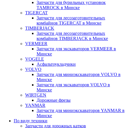
Запчасти для бурильных установок
TAMROCK в Минске
TIGERCAT
Запчасти для лесозаготовительных
комбайнов TIGERCAT в Минске
TIMBERJACK
Запчасти для лесозаготовительных
комбайнов TIMBERJACK в Минске
VERMEER
Запчасти для экскаваторов VERMEER в
Минске
VOGELE
Асфальтоукладчики
VOLVO
Запчасти для миниэкскаваторов VOLVO в
Минске
Запчасти для экскаваторов VOLVO в
Минске
WIRTGEN
Дорожные фрезы
YANMAR
Запчасти для миниэкскаваторов YANMAR в
Минске
По виду техники
Запчасти для дорожных катков