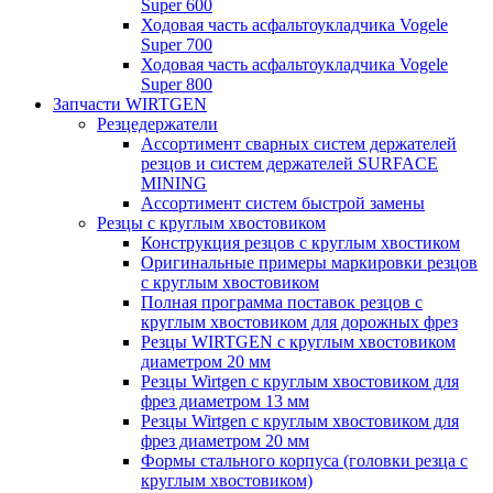
Super 600
Ходовая часть асфальтоукладчика Vogele
Super 700
Ходовая часть асфальтоукладчика Vogele
Super 800
Запчасти WIRTGEN
Резцедержатели
Ассортимент сварных систем держателей
резцов и систем держателей SURFACE
MINING
Ассортимент систем быстрой замены
Резцы с круглым хвостовиком
Конструкция резцов с круглым хвостиком
Оригинальные примеры маркировки резцов
с круглым хвостовиком
Полная программа поставок резцов с
круглым хвостовиком для дорожных фрез
Резцы WIRTGEN с круглым хвостовиком
диаметром 20 мм
Резцы Wirtgen с круглым хвостовиком для
фрез диаметром 13 мм
Резцы Wirtgen с круглым хвостовиком для
фрез диаметром 20 мм
Формы стального корпуса (головки резца с
круглым хвостовиком)