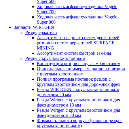
Super 600
Ходовая часть асфальтоукладчика Vogele
Super 700
Ходовая часть асфальтоукладчика Vogele
Super 800
Запчасти WIRTGEN
Резцедержатели
Ассортимент сварных систем держателей
резцов и систем держателей SURFACE
MINING
Ассортимент систем быстрой замены
Резцы с круглым хвостовиком
Конструкция резцов с круглым хвостиком
Оригинальные примеры маркировки резцов
с круглым хвостовиком
Полная программа поставок резцов с
круглым хвостовиком для дорожных фрез
Резцы WIRTGEN с круглым хвостовиком
диаметром 20 мм
Резцы Wirtgen с круглым хвостовиком для
фрез диаметром 13 мм
Резцы Wirtgen с круглым хвостовиком для
фрез диаметром 20 мм
Формы стального корпуса (головки резца с
круглым хвостовиком)