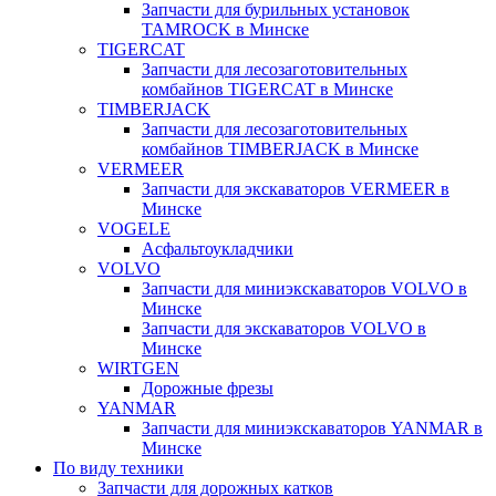
Запчасти для бурильных установок
TAMROCK в Минске
TIGERCAT
Запчасти для лесозаготовительных
комбайнов TIGERCAT в Минске
TIMBERJACK
Запчасти для лесозаготовительных
комбайнов TIMBERJACK в Минске
VERMEER
Запчасти для экскаваторов VERMEER в
Минске
VOGELE
Асфальтоукладчики
VOLVO
Запчасти для миниэкскаваторов VOLVO в
Минске
Запчасти для экскаваторов VOLVO в
Минске
WIRTGEN
Дорожные фрезы
YANMAR
Запчасти для миниэкскаваторов YANMAR в
Минске
По виду техники
Запчасти для дорожных катков