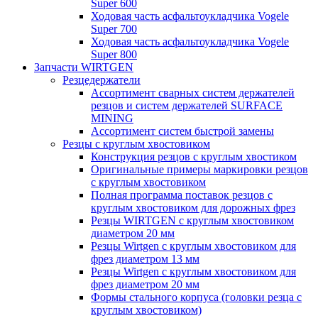
Super 600
Ходовая часть асфальтоукладчика Vogele
Super 700
Ходовая часть асфальтоукладчика Vogele
Super 800
Запчасти WIRTGEN
Резцедержатели
Ассортимент сварных систем держателей
резцов и систем держателей SURFACE
MINING
Ассортимент систем быстрой замены
Резцы с круглым хвостовиком
Конструкция резцов с круглым хвостиком
Оригинальные примеры маркировки резцов
с круглым хвостовиком
Полная программа поставок резцов с
круглым хвостовиком для дорожных фрез
Резцы WIRTGEN с круглым хвостовиком
диаметром 20 мм
Резцы Wirtgen с круглым хвостовиком для
фрез диаметром 13 мм
Резцы Wirtgen с круглым хвостовиком для
фрез диаметром 20 мм
Формы стального корпуса (головки резца с
круглым хвостовиком)