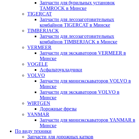
Запчасти для бурильных установок
TAMROCK в Минске
TIGERCAT
Запчасти для лесозаготовительных
комбайнов TIGERCAT в Минске
TIMBERJACK
Запчасти для лесозаготовительных
комбайнов TIMBERJACK в Минске
VERMEER
Запчасти для экскаваторов VERMEER в
Минске
VOGELE
Асфальтоукладчики
VOLVO
Запчасти для миниэкскаваторов VOLVO в
Минске
Запчасти для экскаваторов VOLVO в
Минске
WIRTGEN
Дорожные фрезы
YANMAR
Запчасти для миниэкскаваторов YANMAR в
Минске
По виду техники
Запчасти для дорожных катков