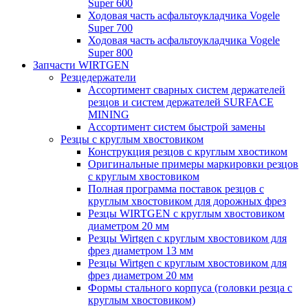
Super 600
Ходовая часть асфальтоукладчика Vogele
Super 700
Ходовая часть асфальтоукладчика Vogele
Super 800
Запчасти WIRTGEN
Резцедержатели
Ассортимент сварных систем держателей
резцов и систем держателей SURFACE
MINING
Ассортимент систем быстрой замены
Резцы с круглым хвостовиком
Конструкция резцов с круглым хвостиком
Оригинальные примеры маркировки резцов
с круглым хвостовиком
Полная программа поставок резцов с
круглым хвостовиком для дорожных фрез
Резцы WIRTGEN с круглым хвостовиком
диаметром 20 мм
Резцы Wirtgen с круглым хвостовиком для
фрез диаметром 13 мм
Резцы Wirtgen с круглым хвостовиком для
фрез диаметром 20 мм
Формы стального корпуса (головки резца с
круглым хвостовиком)