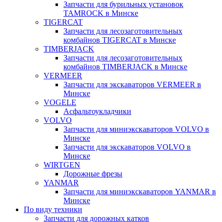
Запчасти для бурильных установок
TAMROCK в Минске
TIGERCAT
Запчасти для лесозаготовительных
комбайнов TIGERCAT в Минске
TIMBERJACK
Запчасти для лесозаготовительных
комбайнов TIMBERJACK в Минске
VERMEER
Запчасти для экскаваторов VERMEER в
Минске
VOGELE
Асфальтоукладчики
VOLVO
Запчасти для миниэкскаваторов VOLVO в
Минске
Запчасти для экскаваторов VOLVO в
Минске
WIRTGEN
Дорожные фрезы
YANMAR
Запчасти для миниэкскаваторов YANMAR в
Минске
По виду техники
Запчасти для дорожных катков