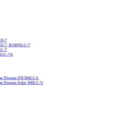
CD-7
CD-7, R180NLC-7
LC-7
0NLC-7A
ров Doosan DX300LCA
ов Doosan Solar 300LC-V