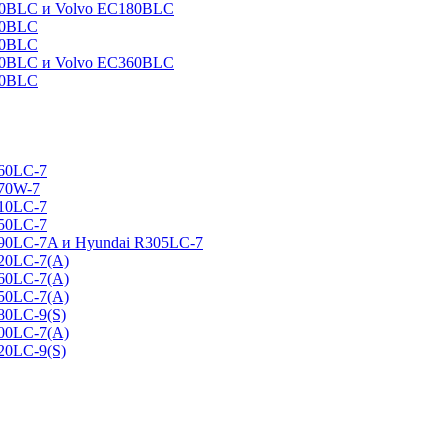
160BLC и Volvo EC180BLC
40BLC
90BLC
330BLC и Volvo EC360BLC
60BLC
160LC-7
170W-7
210LC-7
250LC-7
290LC-7A и Hyundai R305LC-7
320LC-7(A)
360LC-7(A)
450LC-7(A)
80LC-9(S)
500LC-7(A)
20LC-9(S)