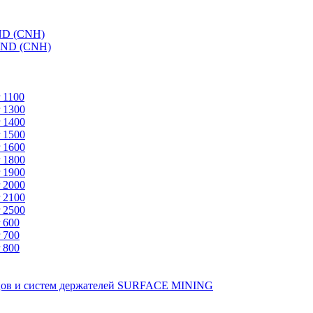
ND (CNH)
AND (CNH)
 1100
 1300
 1400
 1500
 1600
 1800
 1900
 2000
 2100
 2500
 600
 700
 800
зцов и систем держателей SURFACE MINING