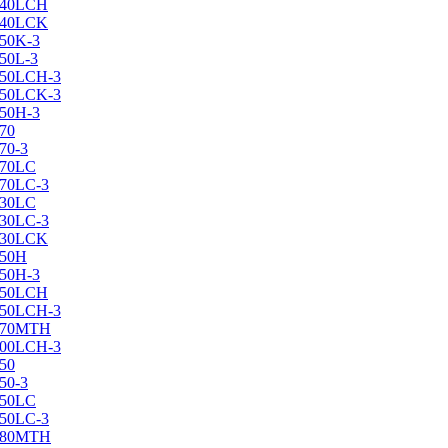
X240LCH
X240LCK
250K-3
250L-3
X250LCH-3
X250LCK-3
250Н-3
270
70-3
270LC
270LC-3
330LC
330LC-3
X330LCK
350H
350H-3
X350LCH
X350LCH-3
X370MTH
X400LCH-3
450
50-3
450LC
450LC-3
X480MTH