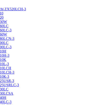
achi ZX520LCH-3
10
120
130W
160LC
160LC-3
160W
X180LCN-3
200LC
200LC-3
210H
210H-3
210K
210L-3
X210LCH
X210LCH-3
210К-3
225USR-3
X225USRLC-3
230LC
X230LCSA
240H
240LC-3