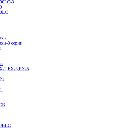
500LC-3
0
70LC
axis
xis-3 серии
i
ии
EX-2,EX-3,EX-5
hi
hi
JCB
40BLC