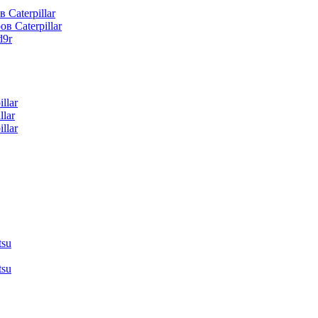
 Caterpillar
в Caterpillar
d9r
llar
lar
llar
tsu
tsu