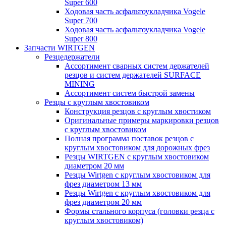
Super 600
Ходовая часть асфальтоукладчика Vogele
Super 700
Ходовая часть асфальтоукладчика Vogele
Super 800
Запчасти WIRTGEN
Резцедержатели
Ассортимент сварных систем держателей
резцов и систем держателей SURFACE
MINING
Ассортимент систем быстрой замены
Резцы с круглым хвостовиком
Конструкция резцов с круглым хвостиком
Оригинальные примеры маркировки резцов
с круглым хвостовиком
Полная программа поставок резцов с
круглым хвостовиком для дорожных фрез
Резцы WIRTGEN с круглым хвостовиком
диаметром 20 мм
Резцы Wirtgen с круглым хвостовиком для
фрез диаметром 13 мм
Резцы Wirtgen с круглым хвостовиком для
фрез диаметром 20 мм
Формы стального корпуса (головки резца с
круглым хвостовиком)