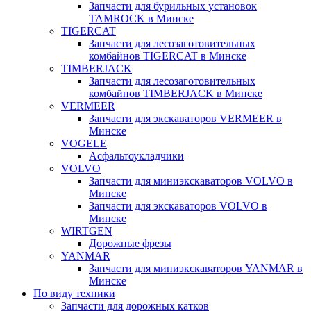
Запчасти для бурильных установок
TAMROCK в Минске
TIGERCAT
Запчасти для лесозаготовительных
комбайнов TIGERCAT в Минске
TIMBERJACK
Запчасти для лесозаготовительных
комбайнов TIMBERJACK в Минске
VERMEER
Запчасти для экскаваторов VERMEER в
Минске
VOGELE
Асфальтоукладчики
VOLVO
Запчасти для миниэкскаваторов VOLVO в
Минске
Запчасти для экскаваторов VOLVO в
Минске
WIRTGEN
Дорожные фрезы
YANMAR
Запчасти для миниэкскаваторов YANMAR в
Минске
По виду техники
Запчасти для дорожных катков