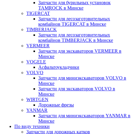
Запчасти для бурильных установок
TAMROCK в Минске
TIGERCAT
Запчасти для лесозаготовительных
комбайнов TIGERCAT в Минске
TIMBERJACK
Запчасти для лесозаготовительных
комбайнов TIMBERJACK в Минске
VERMEER
Запчасти для экскаваторов VERMEER в
Минске
VOGELE
Асфальтоукладчики
VOLVO
Запчасти для миниэкскаваторов VOLVO в
Минске
Запчасти для экскаваторов VOLVO в
Минске
WIRTGEN
Дорожные фрезы
YANMAR
Запчасти для миниэкскаваторов YANMAR в
Минске
По виду техники
Запчасти для дорожных катков