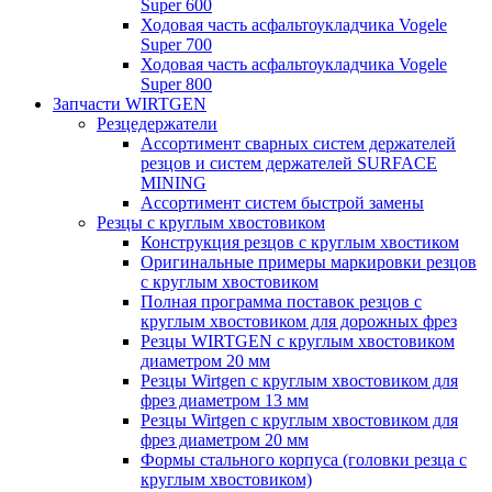
Super 600
Ходовая часть асфальтоукладчика Vogele
Super 700
Ходовая часть асфальтоукладчика Vogele
Super 800
Запчасти WIRTGEN
Резцедержатели
Ассортимент сварных систем держателей
резцов и систем держателей SURFACE
MINING
Ассортимент систем быстрой замены
Резцы с круглым хвостовиком
Конструкция резцов с круглым хвостиком
Оригинальные примеры маркировки резцов
с круглым хвостовиком
Полная программа поставок резцов с
круглым хвостовиком для дорожных фрез
Резцы WIRTGEN с круглым хвостовиком
диаметром 20 мм
Резцы Wirtgen с круглым хвостовиком для
фрез диаметром 13 мм
Резцы Wirtgen с круглым хвостовиком для
фрез диаметром 20 мм
Формы стального корпуса (головки резца с
круглым хвостовиком)