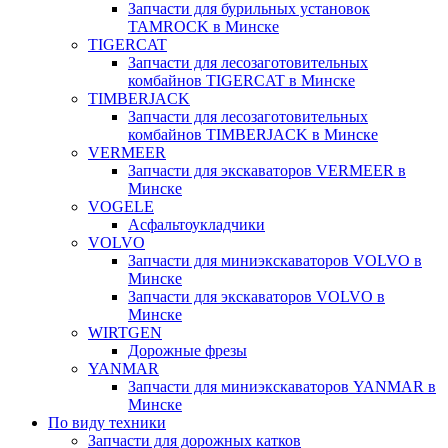
Запчасти для бурильных установок
TAMROCK в Минске
TIGERCAT
Запчасти для лесозаготовительных
комбайнов TIGERCAT в Минске
TIMBERJACK
Запчасти для лесозаготовительных
комбайнов TIMBERJACK в Минске
VERMEER
Запчасти для экскаваторов VERMEER в
Минске
VOGELE
Асфальтоукладчики
VOLVO
Запчасти для миниэкскаваторов VOLVO в
Минске
Запчасти для экскаваторов VOLVO в
Минске
WIRTGEN
Дорожные фрезы
YANMAR
Запчасти для миниэкскаваторов YANMAR в
Минске
По виду техники
Запчасти для дорожных катков