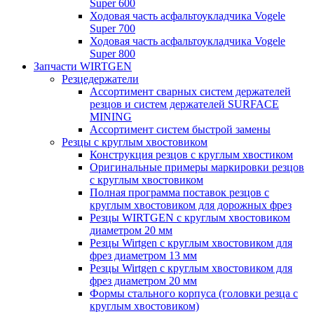
Super 600
Ходовая часть асфальтоукладчика Vogele
Super 700
Ходовая часть асфальтоукладчика Vogele
Super 800
Запчасти WIRTGEN
Резцедержатели
Ассортимент сварных систем держателей
резцов и систем держателей SURFACE
MINING
Ассортимент систем быстрой замены
Резцы с круглым хвостовиком
Конструкция резцов с круглым хвостиком
Оригинальные примеры маркировки резцов
с круглым хвостовиком
Полная программа поставок резцов с
круглым хвостовиком для дорожных фрез
Резцы WIRTGEN с круглым хвостовиком
диаметром 20 мм
Резцы Wirtgen с круглым хвостовиком для
фрез диаметром 13 мм
Резцы Wirtgen с круглым хвостовиком для
фрез диаметром 20 мм
Формы стального корпуса (головки резца с
круглым хвостовиком)