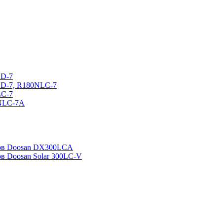
CD-7
CD-7, R180NLC-7
LC-7
0NLC-7A
ров Doosan DX300LCA
ов Doosan Solar 300LC-V