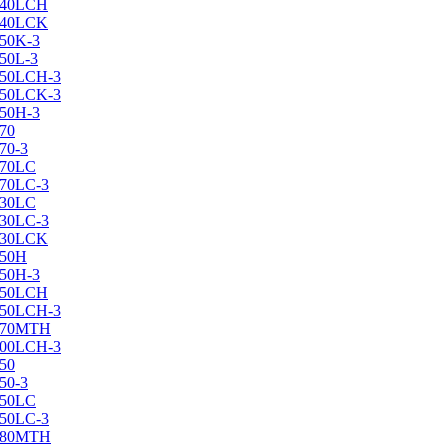
X240LCH
X240LCK
250K-3
250L-3
X250LCH-3
X250LCK-3
250Н-3
270
70-3
270LC
270LC-3
330LC
330LC-3
X330LCK
350H
350H-3
X350LCH
X350LCH-3
X370MTH
X400LCH-3
450
50-3
450LC
450LC-3
X480MTH