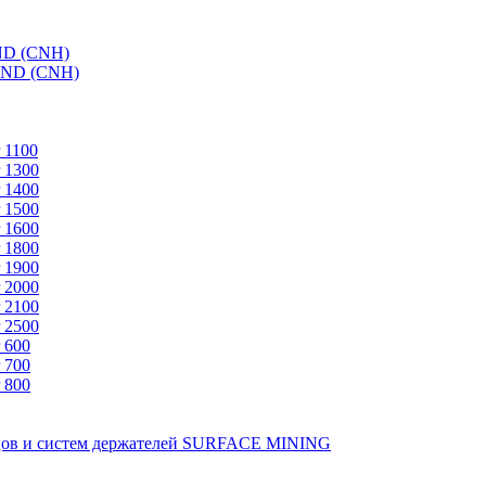
ND (CNH)
AND (CNH)
 1100
 1300
 1400
 1500
 1600
 1800
 1900
 2000
 2100
 2500
 600
 700
 800
зцов и систем держателей SURFACE MINING