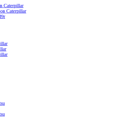
 Caterpillar
в Caterpillar
d9r
llar
lar
llar
tsu
tsu