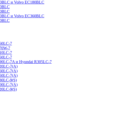
160BLC и Volvo EC180BLC
40BLC
90BLC
330BLC и Volvo EC360BLC
60BLC
160LC-7
170W-7
210LC-7
250LC-7
290LC-7A и Hyundai R305LC-7
320LC-7(A)
360LC-7(A)
450LC-7(A)
80LC-9(S)
500LC-7(A)
20LC-9(S)