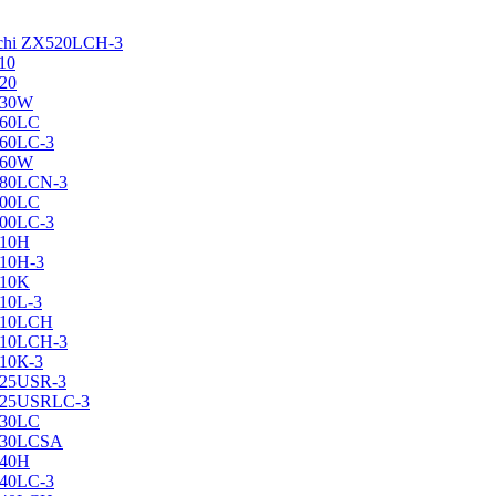
achi ZX520LCH-3
10
120
130W
160LC
160LC-3
160W
X180LCN-3
200LC
200LC-3
210H
210H-3
210K
210L-3
X210LCH
X210LCH-3
210К-3
225USR-3
X225USRLC-3
230LC
X230LCSA
240H
240LC-3