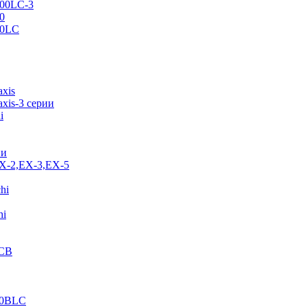
500LC-3
0
70LC
axis
xis-3 серии
i
ии
EX-2,EX-3,EX-5
hi
hi
JCB
40BLC