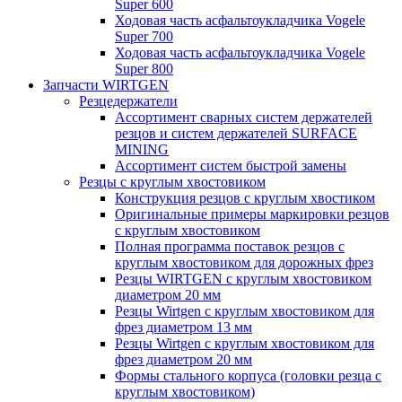
Super 600
Ходовая часть асфальтоукладчика Vogele
Super 700
Ходовая часть асфальтоукладчика Vogele
Super 800
Запчасти WIRTGEN
Резцедержатели
Ассортимент сварных систем держателей
резцов и систем держателей SURFACE
MINING
Ассортимент систем быстрой замены
Резцы с круглым хвостовиком
Конструкция резцов с круглым хвостиком
Оригинальные примеры маркировки резцов
с круглым хвостовиком
Полная программа поставок резцов с
круглым хвостовиком для дорожных фрез
Резцы WIRTGEN с круглым хвостовиком
диаметром 20 мм
Резцы Wirtgen с круглым хвостовиком для
фрез диаметром 13 мм
Резцы Wirtgen с круглым хвостовиком для
фрез диаметром 20 мм
Формы стального корпуса (головки резца с
круглым хвостовиком)