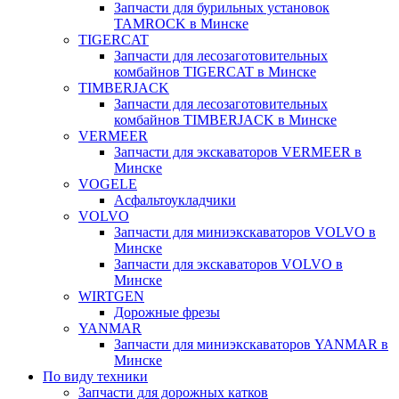
Запчасти для бурильных установок
TAMROCK в Минске
TIGERCAT
Запчасти для лесозаготовительных
комбайнов TIGERCAT в Минске
TIMBERJACK
Запчасти для лесозаготовительных
комбайнов TIMBERJACK в Минске
VERMEER
Запчасти для экскаваторов VERMEER в
Минске
VOGELE
Асфальтоукладчики
VOLVO
Запчасти для миниэкскаваторов VOLVO в
Минске
Запчасти для экскаваторов VOLVO в
Минске
WIRTGEN
Дорожные фрезы
YANMAR
Запчасти для миниэкскаваторов YANMAR в
Минске
По виду техники
Запчасти для дорожных катков