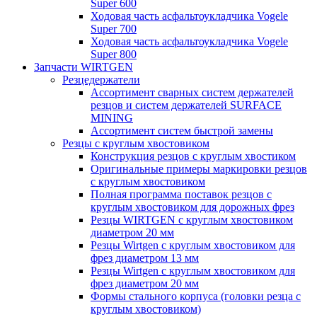
Super 600
Ходовая часть асфальтоукладчика Vogele
Super 700
Ходовая часть асфальтоукладчика Vogele
Super 800
Запчасти WIRTGEN
Резцедержатели
Ассортимент сварных систем держателей
резцов и систем держателей SURFACE
MINING
Ассортимент систем быстрой замены
Резцы с круглым хвостовиком
Конструкция резцов с круглым хвостиком
Оригинальные примеры маркировки резцов
с круглым хвостовиком
Полная программа поставок резцов с
круглым хвостовиком для дорожных фрез
Резцы WIRTGEN с круглым хвостовиком
диаметром 20 мм
Резцы Wirtgen с круглым хвостовиком для
фрез диаметром 13 мм
Резцы Wirtgen с круглым хвостовиком для
фрез диаметром 20 мм
Формы стального корпуса (головки резца с
круглым хвостовиком)