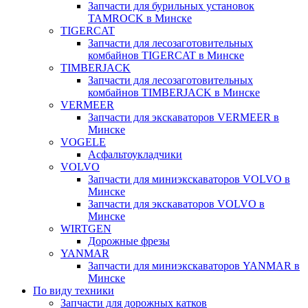
Запчасти для бурильных установок
TAMROCK в Минске
TIGERCAT
Запчасти для лесозаготовительных
комбайнов TIGERCAT в Минске
TIMBERJACK
Запчасти для лесозаготовительных
комбайнов TIMBERJACK в Минске
VERMEER
Запчасти для экскаваторов VERMEER в
Минске
VOGELE
Асфальтоукладчики
VOLVO
Запчасти для миниэкскаваторов VOLVO в
Минске
Запчасти для экскаваторов VOLVO в
Минске
WIRTGEN
Дорожные фрезы
YANMAR
Запчасти для миниэкскаваторов YANMAR в
Минске
По виду техники
Запчасти для дорожных катков