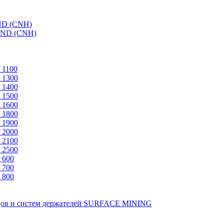
ND (CNH)
AND (CNH)
 1100
 1300
 1400
 1500
 1600
 1800
 1900
 2000
 2100
 2500
 600
 700
 800
зцов и систем держателей SURFACE MINING