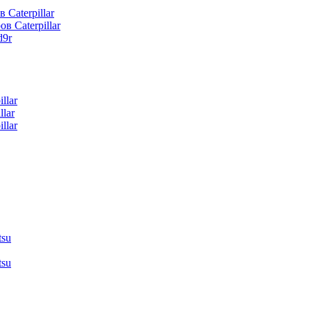
 Caterpillar
в Caterpillar
d9r
llar
lar
llar
tsu
tsu