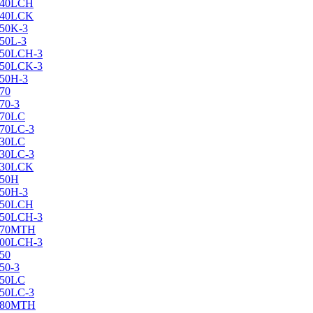
X240LCH
X240LCK
250K-3
250L-3
X250LCH-3
X250LCK-3
250Н-3
270
70-3
270LC
270LC-3
330LC
330LC-3
X330LCK
350H
350H-3
X350LCH
X350LCH-3
X370MTH
X400LCH-3
450
50-3
450LC
450LC-3
X480MTH