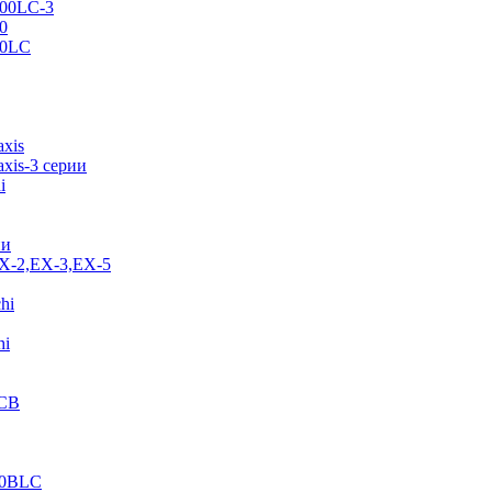
500LC-3
0
70LC
axis
xis-3 серии
i
ии
EX-2,EX-3,EX-5
hi
hi
JCB
40BLC