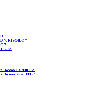
CD-7
CD-7, R180NLC-7
LC-7
0NLC-7A
ров Doosan DX300LCA
ов Doosan Solar 300LC-V