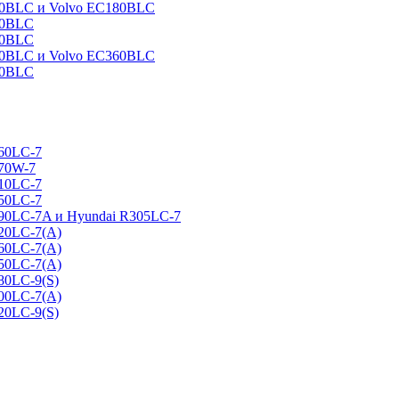
160BLC и Volvo EC180BLC
40BLC
90BLC
330BLC и Volvo EC360BLC
60BLC
160LC-7
170W-7
210LC-7
250LC-7
290LC-7A и Hyundai R305LC-7
320LC-7(A)
360LC-7(A)
450LC-7(A)
80LC-9(S)
500LC-7(A)
20LC-9(S)