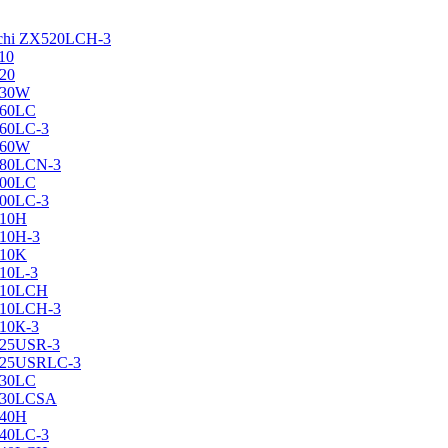
achi ZX520LCH-3
10
120
130W
160LC
160LC-3
160W
X180LCN-3
200LC
200LC-3
210H
210H-3
210K
210L-3
X210LCH
X210LCH-3
210К-3
225USR-3
X225USRLC-3
230LC
X230LCSA
240H
240LC-3