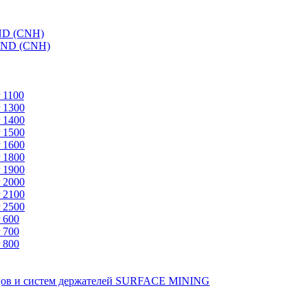
ND (CNH)
AND (CNH)
 1100
 1300
 1400
 1500
 1600
 1800
 1900
 2000
 2100
 2500
 600
 700
 800
зцов и систем держателей SURFACE MINING