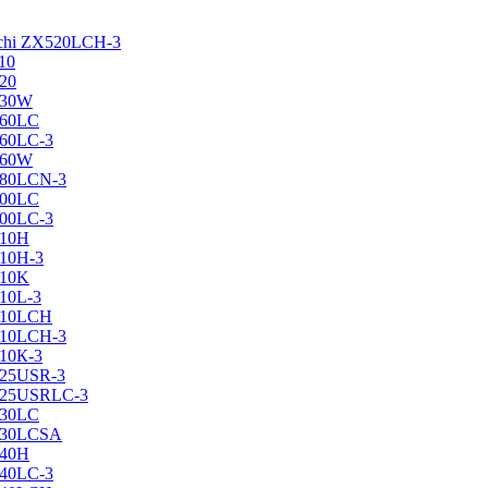
achi ZX520LCH-3
10
120
130W
160LC
160LC-3
160W
X180LCN-3
200LC
200LC-3
210H
210H-3
210K
210L-3
X210LCH
X210LCH-3
210К-3
225USR-3
X225USRLC-3
230LC
X230LCSA
240H
240LC-3