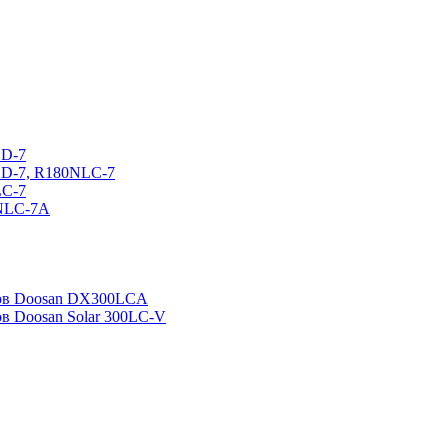
CD-7
CD-7, R180NLC-7
LC-7
0NLC-7A
ров Doosan DX300LCA
ов Doosan Solar 300LC-V