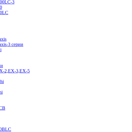
500LC-3
0
70LC
axis
xis-3 серии
i
ии
EX-2,EX-3,EX-5
hi
hi
JCB
40BLC