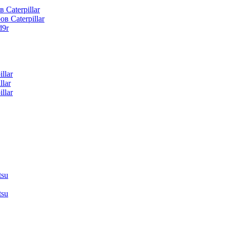
 Caterpillar
в Caterpillar
d9r
llar
lar
llar
tsu
tsu