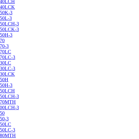
X240LCH
X240LCK
250K-3
250L-3
X250LCH-3
X250LCK-3
250Н-3
270
70-3
270LC
270LC-3
330LC
330LC-3
X330LCK
350H
350H-3
X350LCH
X350LCH-3
X370MTH
X400LCH-3
450
50-3
450LC
450LC-3
X480MTH