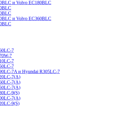
160BLC и Volvo EC180BLC
40BLC
90BLC
330BLC и Volvo EC360BLC
60BLC
160LC-7
170W-7
210LC-7
250LC-7
290LC-7A и Hyundai R305LC-7
320LC-7(A)
360LC-7(A)
450LC-7(A)
80LC-9(S)
500LC-7(A)
20LC-9(S)