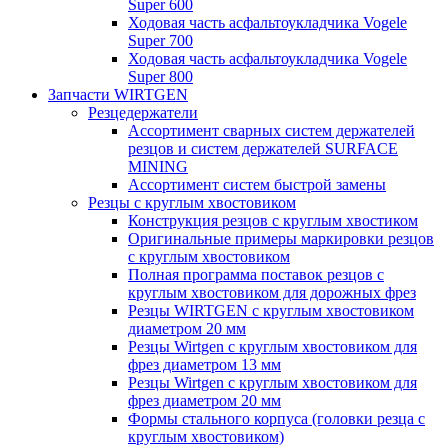
Super 600
Ходовая часть асфальтоукладчика Vogele
Super 700
Ходовая часть асфальтоукладчика Vogele
Super 800
Запчасти WIRTGEN
Резцедержатели
Ассортимент сварных систем держателей
резцов и систем держателей SURFACE
MINING
Ассортимент систем быстрой замены
Резцы с круглым хвостовиком
Конструкция резцов с круглым хвостиком
Оригинальные примеры маркировки резцов
с круглым хвостовиком
Полная программа поставок резцов с
круглым хвостовиком для дорожных фрез
Резцы WIRTGEN с круглым хвостовиком
диаметром 20 мм
Резцы Wirtgen с круглым хвостовиком для
фрез диаметром 13 мм
Резцы Wirtgen с круглым хвостовиком для
фрез диаметром 20 мм
Формы стального корпуса (головки резца с
круглым хвостовиком)