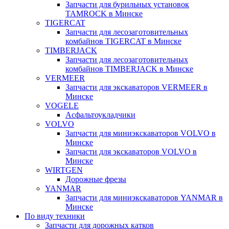
Запчасти для бурильных установок
TAMROCK в Минске
TIGERCAT
Запчасти для лесозаготовительных
комбайнов TIGERCAT в Минске
TIMBERJACK
Запчасти для лесозаготовительных
комбайнов TIMBERJACK в Минске
VERMEER
Запчасти для экскаваторов VERMEER в
Минске
VOGELE
Асфальтоукладчики
VOLVO
Запчасти для миниэкскаваторов VOLVO в
Минске
Запчасти для экскаваторов VOLVO в
Минске
WIRTGEN
Дорожные фрезы
YANMAR
Запчасти для миниэкскаваторов YANMAR в
Минске
По виду техники
Запчасти для дорожных катков