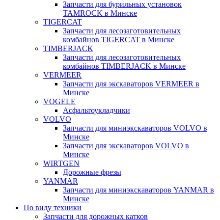
Запчасти для бурильных установок
TAMROCK в Минске
TIGERCAT
Запчасти для лесозаготовительных
комбайнов TIGERCAT в Минске
TIMBERJACK
Запчасти для лесозаготовительных
комбайнов TIMBERJACK в Минске
VERMEER
Запчасти для экскаваторов VERMEER в
Минске
VOGELE
Асфальтоукладчики
VOLVO
Запчасти для миниэкскаваторов VOLVO в
Минске
Запчасти для экскаваторов VOLVO в
Минске
WIRTGEN
Дорожные фрезы
YANMAR
Запчасти для миниэкскаваторов YANMAR в
Минске
По виду техники
Запчасти для дорожных катков