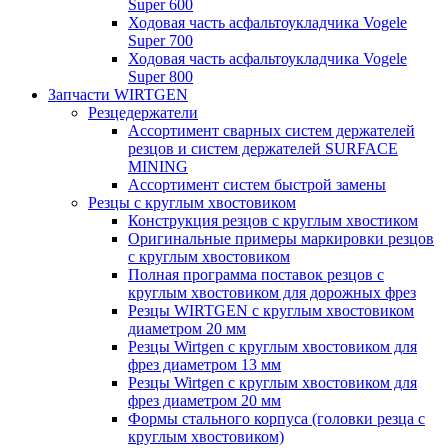
Super 600
Ходовая часть асфальтоукладчика Vogele
Super 700
Ходовая часть асфальтоукладчика Vogele
Super 800
Запчасти WIRTGEN
Резцедержатели
Ассортимент сварных систем держателей
резцов и систем держателей SURFACE
MINING
Ассортимент систем быстрой замены
Резцы с круглым хвостовиком
Конструкция резцов с круглым хвостиком
Оригинальные примеры маркировки резцов
с круглым хвостовиком
Полная программа поставок резцов с
круглым хвостовиком для дорожных фрез
Резцы WIRTGEN с круглым хвостовиком
диаметром 20 мм
Резцы Wirtgen с круглым хвостовиком для
фрез диаметром 13 мм
Резцы Wirtgen с круглым хвостовиком для
фрез диаметром 20 мм
Формы стального корпуса (головки резца с
круглым хвостовиком)