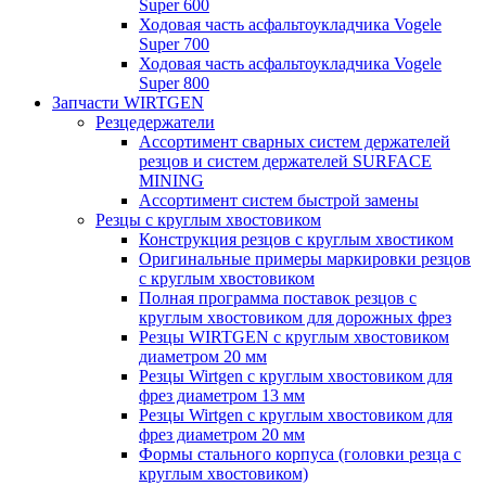
Super 600
Ходовая часть асфальтоукладчика Vogele
Super 700
Ходовая часть асфальтоукладчика Vogele
Super 800
Запчасти WIRTGEN
Резцедержатели
Ассортимент сварных систем держателей
резцов и систем держателей SURFACE
MINING
Ассортимент систем быстрой замены
Резцы с круглым хвостовиком
Конструкция резцов с круглым хвостиком
Оригинальные примеры маркировки резцов
с круглым хвостовиком
Полная программа поставок резцов с
круглым хвостовиком для дорожных фрез
Резцы WIRTGEN с круглым хвостовиком
диаметром 20 мм
Резцы Wirtgen с круглым хвостовиком для
фрез диаметром 13 мм
Резцы Wirtgen с круглым хвостовиком для
фрез диаметром 20 мм
Формы стального корпуса (головки резца с
круглым хвостовиком)