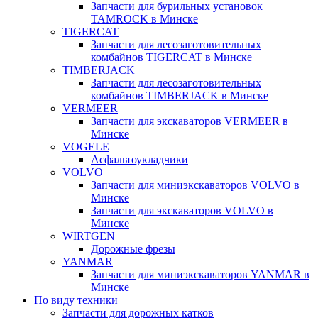
Запчасти для бурильных установок
TAMROCK в Минске
TIGERCAT
Запчасти для лесозаготовительных
комбайнов TIGERCAT в Минске
TIMBERJACK
Запчасти для лесозаготовительных
комбайнов TIMBERJACK в Минске
VERMEER
Запчасти для экскаваторов VERMEER в
Минске
VOGELE
Асфальтоукладчики
VOLVO
Запчасти для миниэкскаваторов VOLVO в
Минске
Запчасти для экскаваторов VOLVO в
Минске
WIRTGEN
Дорожные фрезы
YANMAR
Запчасти для миниэкскаваторов YANMAR в
Минске
По виду техники
Запчасти для дорожных катков