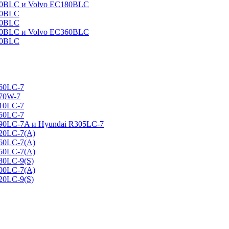
160BLC и Volvo EC180BLC
40BLC
90BLC
330BLC и Volvo EC360BLC
60BLC
160LC-7
170W-7
210LC-7
250LC-7
290LC-7A и Hyundai R305LC-7
320LC-7(A)
360LC-7(A)
450LC-7(A)
80LC-9(S)
500LC-7(A)
20LC-9(S)