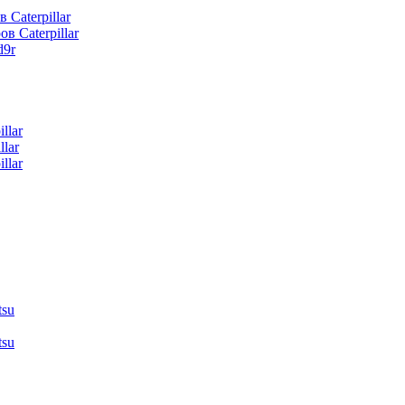
 Caterpillar
в Caterpillar
d9r
llar
lar
llar
tsu
tsu