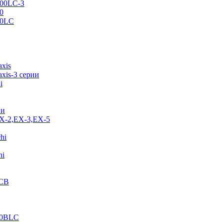
500LC-3
0
70LC
axis
xis-3 серии
i
ии
EX-2,EX-3,EX-5
hi
hi
JCB
40BLC