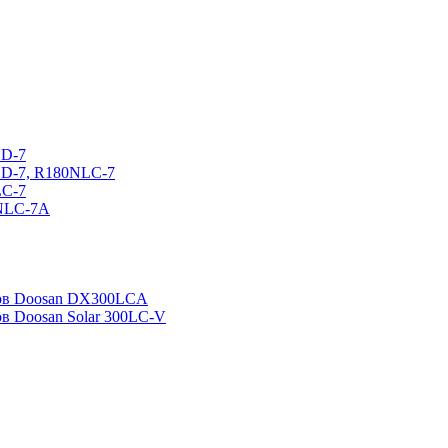
CD-7
CD-7, R180NLC-7
LC-7
0NLC-7A
ров Doosan DX300LCA
ов Doosan Solar 300LC-V