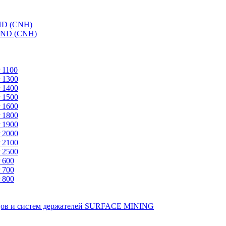
ND (CNH)
AND (CNH)
 1100
 1300
 1400
 1500
 1600
 1800
 1900
 2000
 2100
 2500
 600
 700
 800
зцов и систем держателей SURFACE MINING