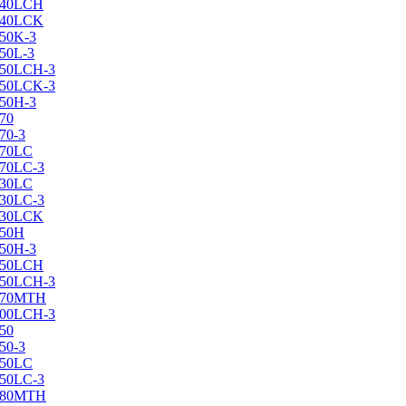
X240LCH
X240LCK
250K-3
250L-3
X250LCH-3
X250LCK-3
250Н-3
270
70-3
270LC
270LC-3
330LC
330LC-3
X330LCK
350H
350H-3
X350LCH
X350LCH-3
X370MTH
X400LCH-3
450
50-3
450LC
450LC-3
X480MTH