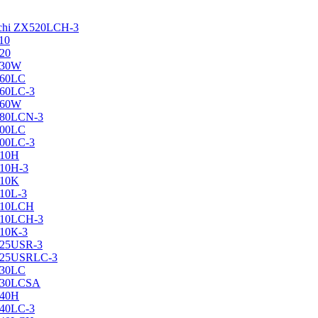
achi ZX520LCH-3
10
120
130W
160LC
160LC-3
160W
X180LCN-3
200LC
200LC-3
210H
210H-3
210K
210L-3
X210LCH
X210LCH-3
210К-3
225USR-3
X225USRLC-3
230LC
X230LCSA
240H
240LC-3