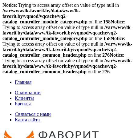
Notice
: Trying to access array offset on value of type null in
/var/www/tk-favorit.by/data/www/tk-
favorit.by/vqmod/vqcache/vq2-
catalog_controller_module_category.php
on line
158
Notice
:
Trying to access array offset on value of type null in
/var/www/tk-
favorit.by/data/www/tk-favorit.by/vqmod/vqcache/vq2-
catalog_controller_module_category.php
on line
158
Notice
:
Trying to access array offset on value of type null in
/var/www/tk-
favorit.by/data/www/tk-favorit.by/vqmod/vqcache/vq2-
catalog_controller_common_header.php
on line
276
Notice
:
Trying to access array offset on value of type null in
/var/www/tk-
favorit.by/data/www/tk-favorit.by/vqmod/vqcache/vq2-
catalog_controller_common_header.php
on line
276
Главная
О компании
Клиенты
Бренды
Связаться с нами
Карта сайта