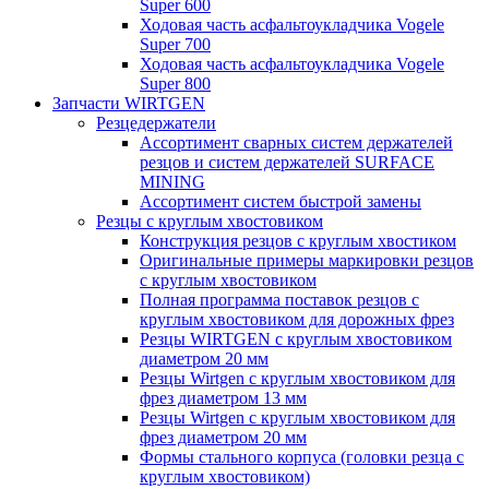
Super 600
Ходовая часть асфальтоукладчика Vogele
Super 700
Ходовая часть асфальтоукладчика Vogele
Super 800
Запчасти WIRTGEN
Резцедержатели
Ассортимент сварных систем держателей
резцов и систем держателей SURFACE
MINING
Ассортимент систем быстрой замены
Резцы с круглым хвостовиком
Конструкция резцов с круглым хвостиком
Оригинальные примеры маркировки резцов
с круглым хвостовиком
Полная программа поставок резцов с
круглым хвостовиком для дорожных фрез
Резцы WIRTGEN с круглым хвостовиком
диаметром 20 мм
Резцы Wirtgen с круглым хвостовиком для
фрез диаметром 13 мм
Резцы Wirtgen с круглым хвостовиком для
фрез диаметром 20 мм
Формы стального корпуса (головки резца с
круглым хвостовиком)