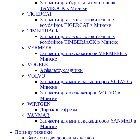
Запчасти для бурильных установок
TAMROCK в Минске
TIGERCAT
Запчасти для лесозаготовительных
комбайнов TIGERCAT в Минске
TIMBERJACK
Запчасти для лесозаготовительных
комбайнов TIMBERJACK в Минске
VERMEER
Запчасти для экскаваторов VERMEER в
Минске
VOGELE
Асфальтоукладчики
VOLVO
Запчасти для миниэкскаваторов VOLVO в
Минске
Запчасти для экскаваторов VOLVO в
Минске
WIRTGEN
Дорожные фрезы
YANMAR
Запчасти для миниэкскаваторов YANMAR в
Минске
По виду техники
Запчасти для дорожных катков