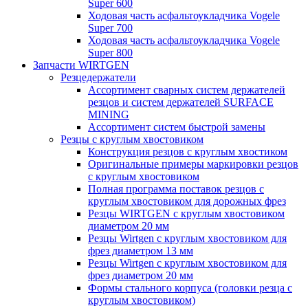
Super 600
Ходовая часть асфальтоукладчика Vogele
Super 700
Ходовая часть асфальтоукладчика Vogele
Super 800
Запчасти WIRTGEN
Резцедержатели
Ассортимент сварных систем держателей
резцов и систем держателей SURFACE
MINING
Ассортимент систем быстрой замены
Резцы с круглым хвостовиком
Конструкция резцов с круглым хвостиком
Оригинальные примеры маркировки резцов
с круглым хвостовиком
Полная программа поставок резцов с
круглым хвостовиком для дорожных фрез
Резцы WIRTGEN с круглым хвостовиком
диаметром 20 мм
Резцы Wirtgen с круглым хвостовиком для
фрез диаметром 13 мм
Резцы Wirtgen с круглым хвостовиком для
фрез диаметром 20 мм
Формы стального корпуса (головки резца с
круглым хвостовиком)