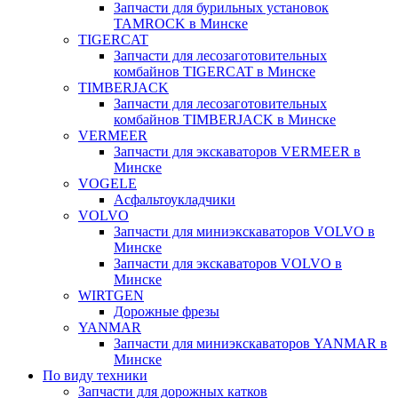
Запчасти для бурильных установок
TAMROCK в Минске
TIGERCAT
Запчасти для лесозаготовительных
комбайнов TIGERCAT в Минске
TIMBERJACK
Запчасти для лесозаготовительных
комбайнов TIMBERJACK в Минске
VERMEER
Запчасти для экскаваторов VERMEER в
Минске
VOGELE
Асфальтоукладчики
VOLVO
Запчасти для миниэкскаваторов VOLVO в
Минске
Запчасти для экскаваторов VOLVO в
Минске
WIRTGEN
Дорожные фрезы
YANMAR
Запчасти для миниэкскаваторов YANMAR в
Минске
По виду техники
Запчасти для дорожных катков