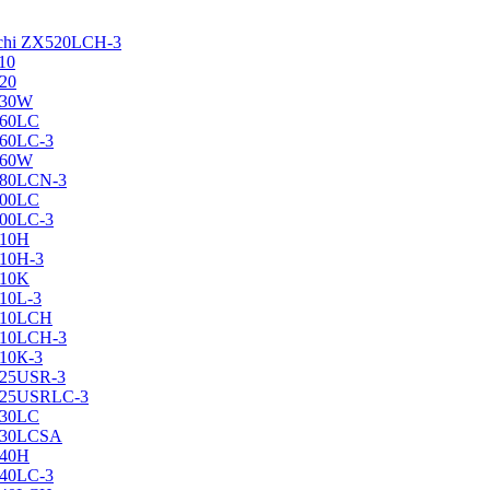
achi ZX520LCH-3
10
120
130W
160LC
160LC-3
160W
X180LCN-3
200LC
200LC-3
210H
210H-3
210K
210L-3
X210LCH
X210LCH-3
210К-3
225USR-3
X225USRLC-3
230LC
X230LCSA
240H
240LC-3