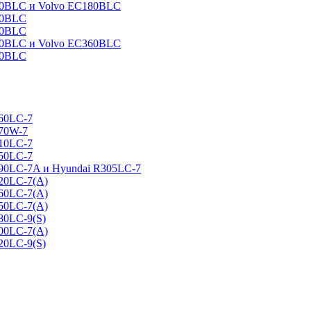
160BLC и Volvo EC180BLC
40BLC
90BLC
330BLC и Volvo EC360BLC
60BLC
160LC-7
170W-7
210LC-7
250LC-7
290LC-7A и Hyundai R305LC-7
320LC-7(A)
360LC-7(A)
450LC-7(A)
80LC-9(S)
500LC-7(A)
20LC-9(S)