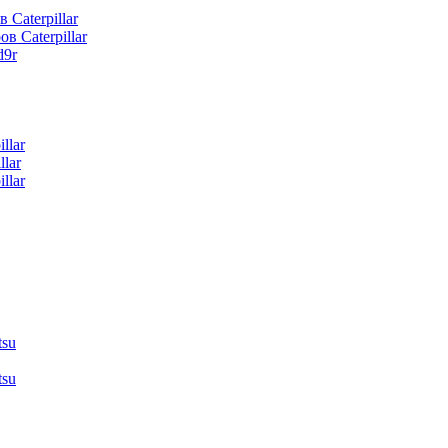
 Caterpillar
в Caterpillar
d9r
llar
lar
llar
tsu
tsu