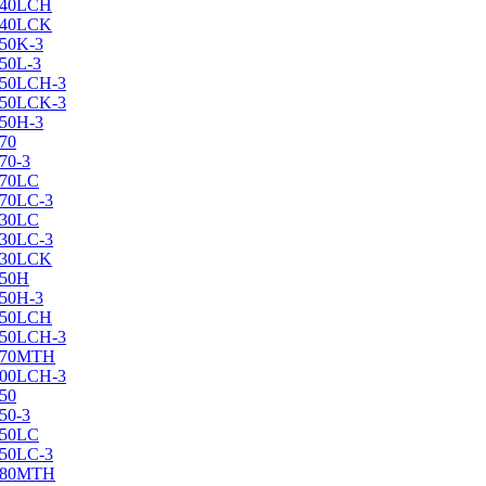
X240LCH
X240LCK
250K-3
250L-3
X250LCH-3
X250LCK-3
250Н-3
270
70-3
270LC
270LC-3
330LC
330LC-3
X330LCK
350H
350H-3
X350LCH
X350LCH-3
X370MTH
X400LCH-3
450
50-3
450LC
450LC-3
X480MTH