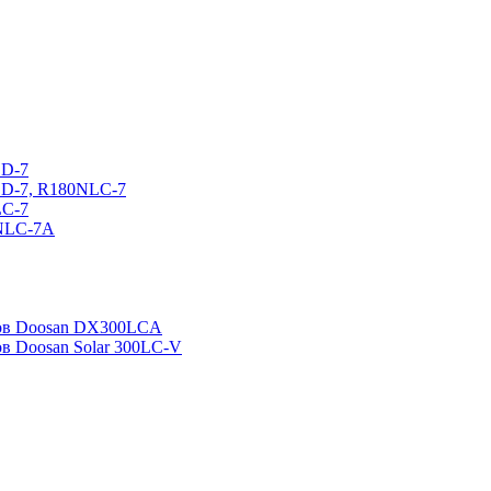
CD-7
CD-7, R180NLC-7
LC-7
0NLC-7A
ров Doosan DX300LCA
ов Doosan Solar 300LC-V