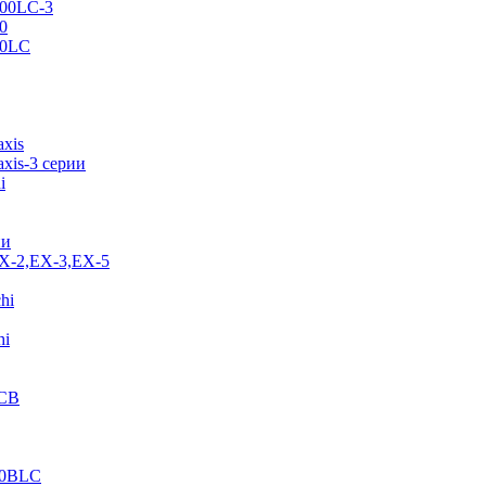
500LC-3
0
70LC
axis
xis-3 серии
i
ии
EX-2,EX-3,EX-5
hi
hi
JCB
40BLC