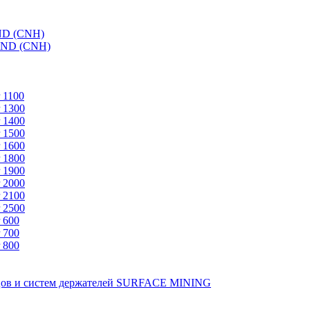
ND (CNH)
AND (CNH)
 1100
 1300
 1400
 1500
 1600
 1800
 1900
 2000
 2100
 2500
 600
 700
 800
зцов и систем держателей SURFACE MINING