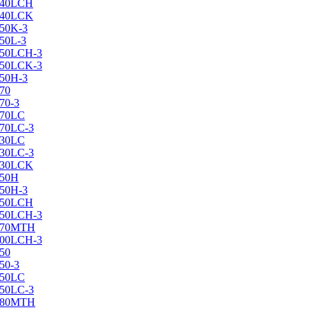
X240LCH
X240LCK
250K-3
250L-3
X250LCH-3
X250LCK-3
250Н-3
270
70-3
270LC
270LC-3
330LC
330LC-3
X330LCK
350H
350H-3
X350LCH
X350LCH-3
X370MTH
X400LCH-3
450
50-3
450LC
450LC-3
X480MTH