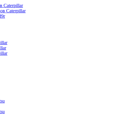
 Caterpillar
в Caterpillar
d9r
llar
lar
llar
tsu
tsu