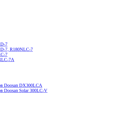
CD-7
CD-7, R180NLC-7
LC-7
0NLC-7A
ров Doosan DX300LCA
ов Doosan Solar 300LC-V