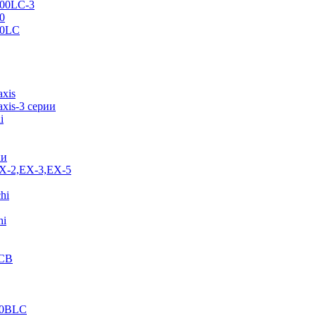
500LC-3
0
70LC
axis
xis-3 серии
i
ии
EX-2,EX-3,EX-5
hi
hi
JCB
40BLC