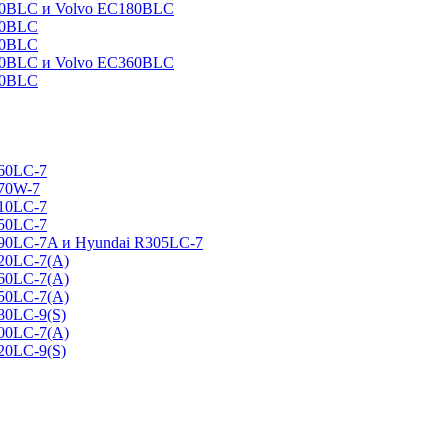
160BLC и Volvo EC180BLC
40BLC
90BLC
330BLC и Volvo EC360BLC
60BLC
160LC-7
170W-7
210LC-7
250LC-7
290LC-7A и Hyundai R305LC-7
320LC-7(A)
360LC-7(A)
450LC-7(A)
80LC-9(S)
500LC-7(A)
20LC-9(S)