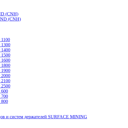
ND (CNH)
AND (CNH)
 1100
 1300
 1400
 1500
 1600
 1800
 1900
 2000
 2100
 2500
 600
 700
 800
зцов и систем держателей SURFACE MINING