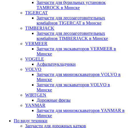
Запчасти для бурильных установок
TAMROCK в Минске
TIGERCAT
Запчасти для лесозаготовительных
комбайнов TIGERCAT в Минске
TIMBERJACK
Запчасти для лесозаготовительных
комбайнов TIMBERJACK в Минске
VERMEER
Запчасти для экскаваторов VERMEER в
Минске
VOGELE
Асфальтоукладчики
VOLVO
Запчасти для миниэкскаваторов VOLVO в
Минске
Запчасти для экскаваторов VOLVO в
Минске
WIRTGEN
Дорожные фрезы
YANMAR
Запчасти для миниэкскаваторов YANMAR в
Минске
По виду техники
Запчасти для дорожных катков