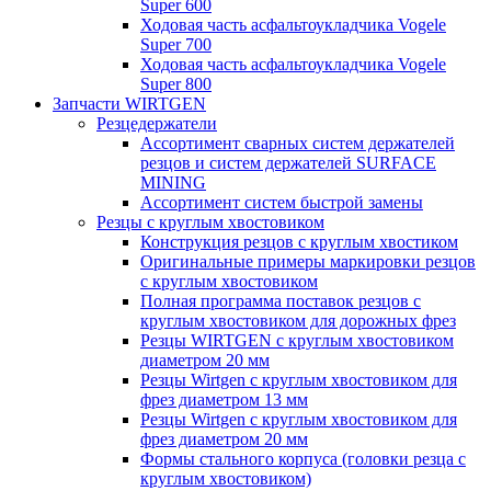
Super 600
Ходовая часть асфальтоукладчика Vogele
Super 700
Ходовая часть асфальтоукладчика Vogele
Super 800
Запчасти WIRTGEN
Резцедержатели
Ассортимент сварных систем держателей
резцов и систем держателей SURFACE
MINING
Ассортимент систем быстрой замены
Резцы с круглым хвостовиком
Конструкция резцов с круглым хвостиком
Оригинальные примеры маркировки резцов
с круглым хвостовиком
Полная программа поставок резцов с
круглым хвостовиком для дорожных фрез
Резцы WIRTGEN с круглым хвостовиком
диаметром 20 мм
Резцы Wirtgen с круглым хвостовиком для
фрез диаметром 13 мм
Резцы Wirtgen с круглым хвостовиком для
фрез диаметром 20 мм
Формы стального корпуса (головки резца с
круглым хвостовиком)