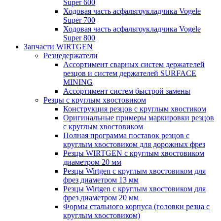
Super 600
Ходовая часть асфальтоукладчика Vogele
Super 700
Ходовая часть асфальтоукладчика Vogele
Super 800
Запчасти WIRTGEN
Резцедержатели
Ассортимент сварных систем держателей
резцов и систем держателей SURFACE
MINING
Ассортимент систем быстрой замены
Резцы с круглым хвостовиком
Конструкция резцов с круглым хвостиком
Оригинальные примеры маркировки резцов
с круглым хвостовиком
Полная программа поставок резцов с
круглым хвостовиком для дорожных фрез
Резцы WIRTGEN с круглым хвостовиком
диаметром 20 мм
Резцы Wirtgen с круглым хвостовиком для
фрез диаметром 13 мм
Резцы Wirtgen с круглым хвостовиком для
фрез диаметром 20 мм
Формы стального корпуса (головки резца с
круглым хвостовиком)