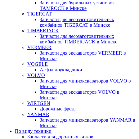
Запчасти для бурильных установок
TAMROCK в Минске
TIGERCAT
Запчасти для лесозаготовительных
комбайнов TIGERCAT в Минске
TIMBERJACK
Запчасти для лесозаготовительных
комбайнов TIMBERJACK в Минске
VERMEER
Запчасти для экскаваторов VERMEER в
Минске
VOGELE
Асфальтоукладчики
VOLVO
Запчасти для миниэкскаваторов VOLVO в
Минске
Запчасти для экскаваторов VOLVO в
Минске
WIRTGEN
Дорожные фрезы
YANMAR
Запчасти для миниэкскаваторов YANMAR в
Минске
По виду техники
Запчасти для дорожных катков