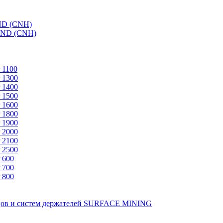
ND (CNH)
AND (CNH)
 1100
 1300
 1400
 1500
 1600
 1800
 1900
 2000
 2100
 2500
 600
 700
 800
зцов и систем держателей SURFACE MINING