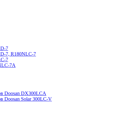
CD-7
CD-7, R180NLC-7
LC-7
0NLC-7A
ров Doosan DX300LCA
ов Doosan Solar 300LC-V