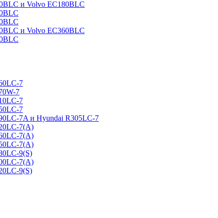
160BLC и Volvo EC180BLC
40BLC
90BLC
330BLC и Volvo EC360BLC
60BLC
160LC-7
170W-7
210LC-7
250LC-7
290LC-7A и Hyundai R305LC-7
320LC-7(A)
360LC-7(A)
450LC-7(A)
80LC-9(S)
500LC-7(A)
20LC-9(S)