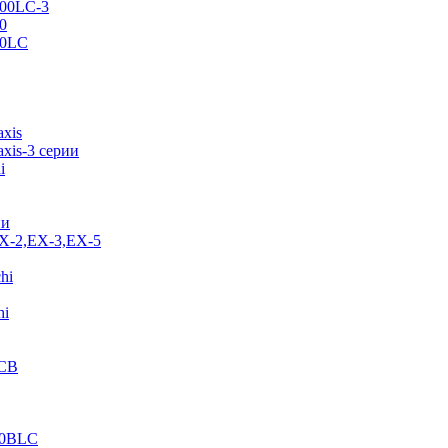
500LC-3
0
70LC
axis
xis-3 серии
i
ии
EX-2,EX-3,EX-5
hi
hi
JCB
40BLC