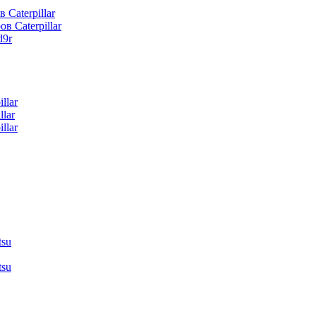
 Caterpillar
в Caterpillar
d9r
llar
lar
llar
tsu
tsu