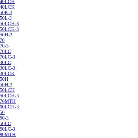
X240LCH
X240LCK
250K-3
250L-3
X250LCH-3
X250LCK-3
250Н-3
270
70-3
270LC
270LC-3
330LC
330LC-3
X330LCK
350H
350H-3
X350LCH
X350LCH-3
X370MTH
X400LCH-3
450
50-3
450LC
450LC-3
X480MTH