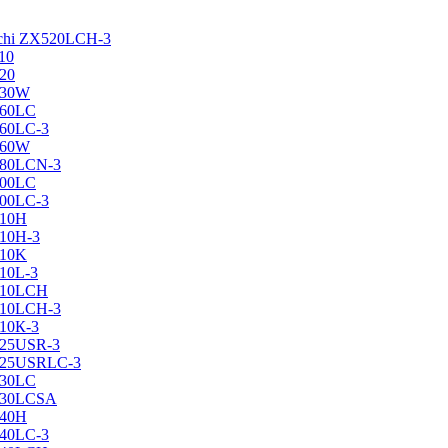
achi ZX520LCH-3
10
120
130W
160LC
160LC-3
160W
X180LCN-3
200LC
200LC-3
210H
210H-3
210K
210L-3
X210LCH
X210LCH-3
210К-3
225USR-3
X225USRLC-3
230LC
X230LCSA
240H
240LC-3