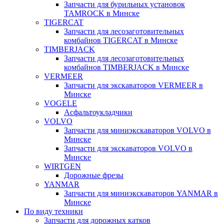
Запчасти для бурильных установок
TAMROCK в Минске
TIGERCAT
Запчасти для лесозаготовительных
комбайнов TIGERCAT в Минске
TIMBERJACK
Запчасти для лесозаготовительных
комбайнов TIMBERJACK в Минске
VERMEER
Запчасти для экскаваторов VERMEER в
Минске
VOGELE
Асфальтоукладчики
VOLVO
Запчасти для миниэкскаваторов VOLVO в
Минске
Запчасти для экскаваторов VOLVO в
Минске
WIRTGEN
Дорожные фрезы
YANMAR
Запчасти для миниэкскаваторов YANMAR в
Минске
По виду техники
Запчасти для дорожных катков