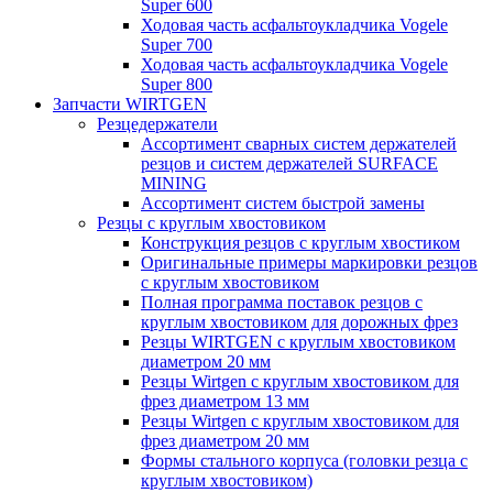
Super 600
Ходовая часть асфальтоукладчика Vogele
Super 700
Ходовая часть асфальтоукладчика Vogele
Super 800
Запчасти WIRTGEN
Резцедержатели
Ассортимент сварных систем держателей
резцов и систем держателей SURFACE
MINING
Ассортимент систем быстрой замены
Резцы с круглым хвостовиком
Конструкция резцов с круглым хвостиком
Оригинальные примеры маркировки резцов
с круглым хвостовиком
Полная программа поставок резцов с
круглым хвостовиком для дорожных фрез
Резцы WIRTGEN с круглым хвостовиком
диаметром 20 мм
Резцы Wirtgen с круглым хвостовиком для
фрез диаметром 13 мм
Резцы Wirtgen с круглым хвостовиком для
фрез диаметром 20 мм
Формы стального корпуса (головки резца с
круглым хвостовиком)