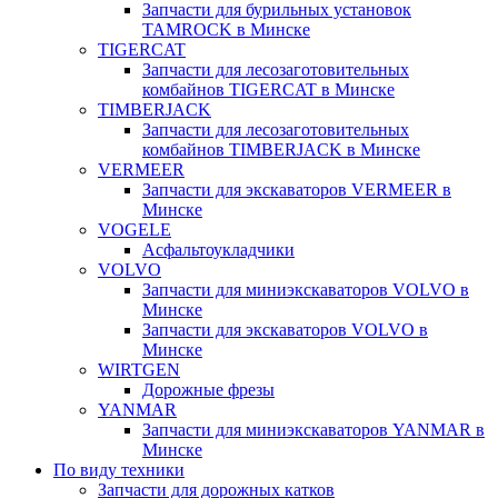
Запчасти для бурильных установок
TAMROCK в Минске
TIGERCAT
Запчасти для лесозаготовительных
комбайнов TIGERCAT в Минске
TIMBERJACK
Запчасти для лесозаготовительных
комбайнов TIMBERJACK в Минске
VERMEER
Запчасти для экскаваторов VERMEER в
Минске
VOGELE
Асфальтоукладчики
VOLVO
Запчасти для миниэкскаваторов VOLVO в
Минске
Запчасти для экскаваторов VOLVO в
Минске
WIRTGEN
Дорожные фрезы
YANMAR
Запчасти для миниэкскаваторов YANMAR в
Минске
По виду техники
Запчасти для дорожных катков