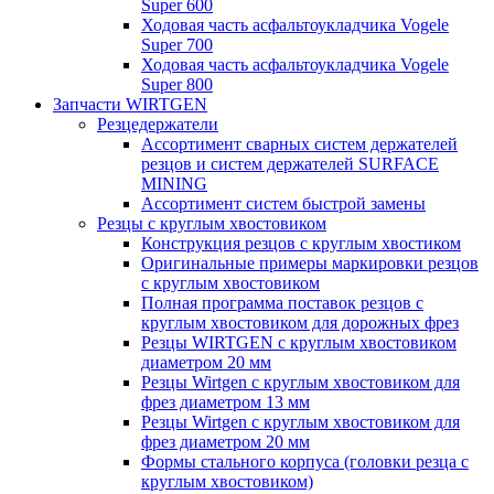
Super 600
Ходовая часть асфальтоукладчика Vogele
Super 700
Ходовая часть асфальтоукладчика Vogele
Super 800
Запчасти WIRTGEN
Резцедержатели
Ассортимент сварных систем держателей
резцов и систем держателей SURFACE
MINING
Ассортимент систем быстрой замены
Резцы с круглым хвостовиком
Конструкция резцов с круглым хвостиком
Оригинальные примеры маркировки резцов
с круглым хвостовиком
Полная программа поставок резцов с
круглым хвостовиком для дорожных фрез
Резцы WIRTGEN с круглым хвостовиком
диаметром 20 мм
Резцы Wirtgen с круглым хвостовиком для
фрез диаметром 13 мм
Резцы Wirtgen с круглым хвостовиком для
фрез диаметром 20 мм
Формы стального корпуса (головки резца с
круглым хвостовиком)