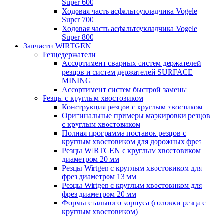
Super 600
Ходовая часть асфальтоукладчика Vogele
Super 700
Ходовая часть асфальтоукладчика Vogele
Super 800
Запчасти WIRTGEN
Резцедержатели
Ассортимент сварных систем держателей
резцов и систем держателей SURFACE
MINING
Ассортимент систем быстрой замены
Резцы с круглым хвостовиком
Конструкция резцов с круглым хвостиком
Оригинальные примеры маркировки резцов
с круглым хвостовиком
Полная программа поставок резцов с
круглым хвостовиком для дорожных фрез
Резцы WIRTGEN с круглым хвостовиком
диаметром 20 мм
Резцы Wirtgen с круглым хвостовиком для
фрез диаметром 13 мм
Резцы Wirtgen с круглым хвостовиком для
фрез диаметром 20 мм
Формы стального корпуса (головки резца с
круглым хвостовиком)