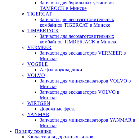
Запчасти для бурильных установок
TAMROCK в Минске
TIGERCAT
Запчасти для лесозаготовительных
комбайнов TIGERCAT в Минске
TIMBERJACK
Запчасти для лесозаготовительных
комбайнов TIMBERJACK в Минске
VERMEER
Запчасти для экскаваторов VERMEER в
Минске
VOGELE
Асфальтоукладчики
VOLVO
Запчасти для миниэкскаваторов VOLVO в
Минске
Запчасти для экскаваторов VOLVO в
Минске
WIRTGEN
Дорожные фрезы
YANMAR
Запчасти для миниэкскаваторов YANMAR в
Минске
По виду техники
Запчасти для дорожных катков