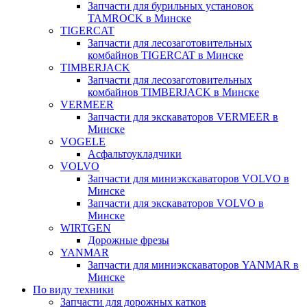
Запчасти для бурильных установок
TAMROCK в Минске
TIGERCAT
Запчасти для лесозаготовительных
комбайнов TIGERCAT в Минске
TIMBERJACK
Запчасти для лесозаготовительных
комбайнов TIMBERJACK в Минске
VERMEER
Запчасти для экскаваторов VERMEER в
Минске
VOGELE
Асфальтоукладчики
VOLVO
Запчасти для миниэкскаваторов VOLVO в
Минске
Запчасти для экскаваторов VOLVO в
Минске
WIRTGEN
Дорожные фрезы
YANMAR
Запчасти для миниэкскаваторов YANMAR в
Минске
По виду техники
Запчасти для дорожных катков