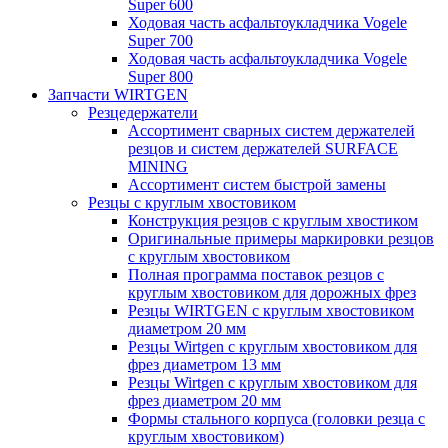
Super 600
Ходовая часть асфальтоукладчика Vogele
Super 700
Ходовая часть асфальтоукладчика Vogele
Super 800
Запчасти WIRTGEN
Резцедержатели
Ассортимент сварных систем держателей
резцов и систем держателей SURFACE
MINING
Ассортимент систем быстрой замены
Резцы с круглым хвостовиком
Конструкция резцов с круглым хвостиком
Оригинальные примеры маркировки резцов
с круглым хвостовиком
Полная программа поставок резцов с
круглым хвостовиком для дорожных фрез
Резцы WIRTGEN с круглым хвостовиком
диаметром 20 мм
Резцы Wirtgen с круглым хвостовиком для
фрез диаметром 13 мм
Резцы Wirtgen с круглым хвостовиком для
фрез диаметром 20 мм
Формы стального корпуса (головки резца с
круглым хвостовиком)