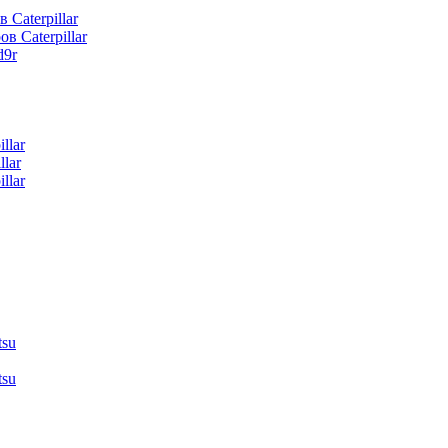
 Caterpillar
в Caterpillar
d9r
llar
lar
llar
tsu
tsu