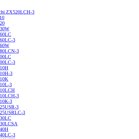
achi ZX520LCH-3
10
120
130W
160LC
160LC-3
160W
X180LCN-3
200LC
200LC-3
210H
210H-3
210K
210L-3
X210LCH
X210LCH-3
210К-3
225USR-3
X225USRLC-3
230LC
X230LCSA
240H
240LC-3