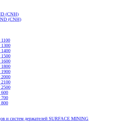
ND (CNH)
AND (CNH)
 1100
 1300
 1400
 1500
 1600
 1800
 1900
 2000
 2100
 2500
 600
 700
 800
зцов и систем держателей SURFACE MINING