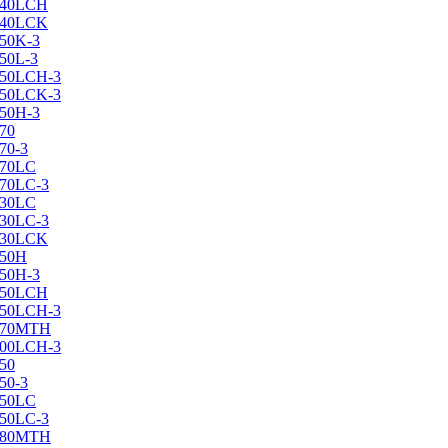
X240LCH
X240LCK
250K-3
250L-3
X250LCH-3
X250LCK-3
250Н-3
270
70-3
270LC
270LC-3
330LC
330LC-3
X330LCK
350H
350H-3
X350LCH
X350LCH-3
X370MTH
X400LCH-3
450
50-3
450LC
450LC-3
X480MTH