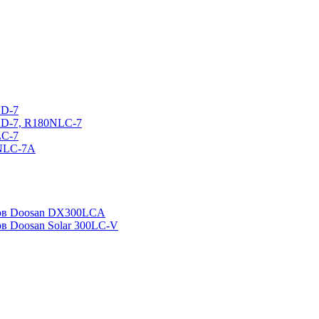
CD-7
CD-7, R180NLC-7
LC-7
0NLC-7A
ров Doosan DX300LCA
ов Doosan Solar 300LC-V