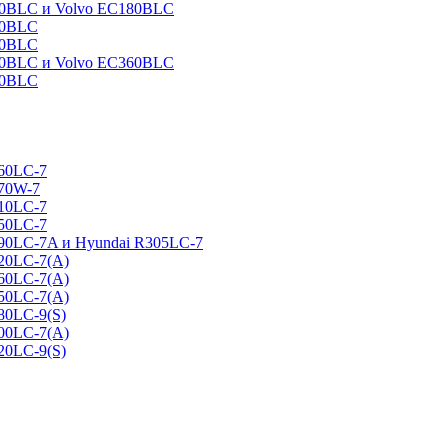
160BLC и Volvo EC180BLC
40BLC
90BLC
330BLC и Volvo EC360BLC
60BLC
160LC-7
170W-7
210LC-7
250LC-7
290LC-7A и Hyundai R305LC-7
320LC-7(A)
360LC-7(A)
450LC-7(A)
80LC-9(S)
500LC-7(A)
20LC-9(S)