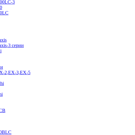
500LC-3
0
70LC
axis
xis-3 серии
i
ии
EX-2,EX-3,EX-5
hi
hi
JCB
40BLC