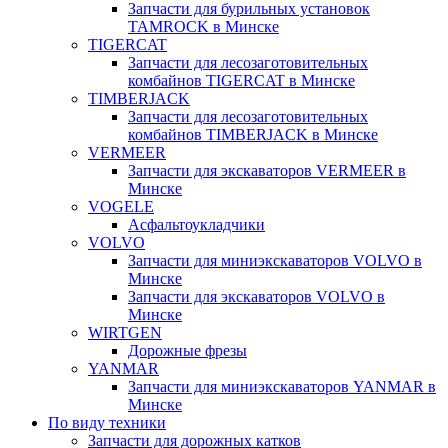
Запчасти для бурильных установок
TAMROCK в Минске
TIGERCAT
Запчасти для лесозаготовительных
комбайнов TIGERCAT в Минске
TIMBERJACK
Запчасти для лесозаготовительных
комбайнов TIMBERJACK в Минске
VERMEER
Запчасти для экскаваторов VERMEER в
Минске
VOGELE
Асфальтоукладчики
VOLVO
Запчасти для миниэкскаваторов VOLVO в
Минске
Запчасти для экскаваторов VOLVO в
Минске
WIRTGEN
Дорожные фрезы
YANMAR
Запчасти для миниэкскаваторов YANMAR в
Минске
По виду техники
Запчасти для дорожных катков