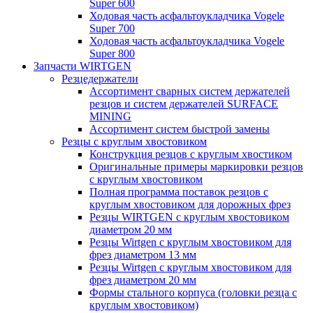
Super 600
Ходовая часть асфальтоукладчика Vogele
Super 700
Ходовая часть асфальтоукладчика Vogele
Super 800
Запчасти WIRTGEN
Резцедержатели
Ассортимент сварных систем держателей
резцов и систем держателей SURFACE
MINING
Ассортимент систем быстрой замены
Резцы с круглым хвостовиком
Конструкция резцов с круглым хвостиком
Оригинальные примеры маркировки резцов
с круглым хвостовиком
Полная программа поставок резцов с
круглым хвостовиком для дорожных фрез
Резцы WIRTGEN с круглым хвостовиком
диаметром 20 мм
Резцы Wirtgen с круглым хвостовиком для
фрез диаметром 13 мм
Резцы Wirtgen с круглым хвостовиком для
фрез диаметром 20 мм
Формы стального корпуса (головки резца с
круглым хвостовиком)