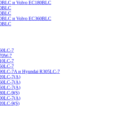
160BLC и Volvo EC180BLC
40BLC
90BLC
330BLC и Volvo EC360BLC
60BLC
160LC-7
170W-7
210LC-7
250LC-7
290LC-7A и Hyundai R305LC-7
320LC-7(A)
360LC-7(A)
450LC-7(A)
80LC-9(S)
500LC-7(A)
20LC-9(S)