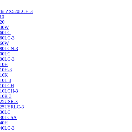
achi ZX520LCH-3
10
120
130W
160LC
160LC-3
160W
X180LCN-3
200LC
200LC-3
210H
210H-3
210K
210L-3
X210LCH
X210LCH-3
210К-3
225USR-3
X225USRLC-3
230LC
X230LCSA
240H
240LC-3