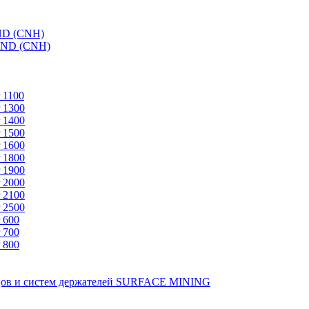
ND (CNH)
AND (CNH)
 1100
 1300
 1400
 1500
 1600
 1800
 1900
 2000
 2100
 2500
 600
 700
 800
зцов и систем держателей SURFACE MINING