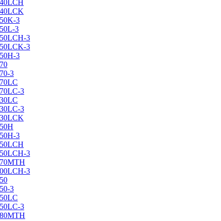
X240LCH
X240LCK
250K-3
250L-3
X250LCH-3
X250LCK-3
250Н-3
270
70-3
270LC
270LC-3
330LC
330LC-3
X330LCK
350H
350H-3
X350LCH
X350LCH-3
X370MTH
X400LCH-3
450
50-3
450LC
450LC-3
X480MTH