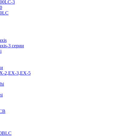
500LC-3
0
70LC
axis
xis-3 серии
i
ии
EX-2,EX-3,EX-5
hi
hi
JCB
40BLC