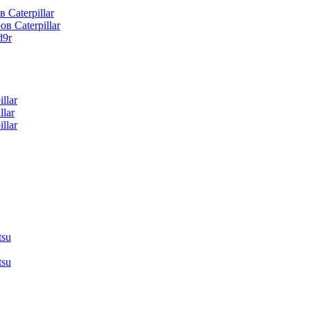
 Caterpillar
в Caterpillar
d9r
llar
lar
llar
tsu
tsu