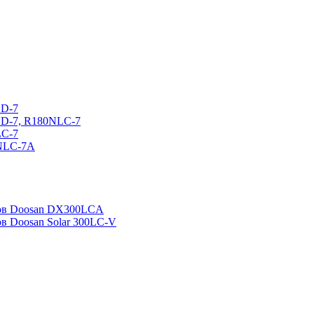
CD-7
CD-7, R180NLC-7
LC-7
0NLC-7A
ров Doosan DX300LCA
ов Doosan Solar 300LC-V